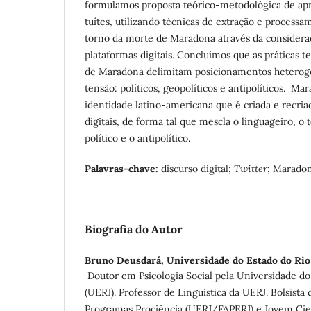
formulamos proposta teórico-metodológica de ap
tuítes, utilizando técnicas de extração e proces
torno da morte de Maradona através da consideraç
plataformas digitais. Concluímos que as práticas 
de Maradona delimitam posicionamentos hetero
tensão: políticos, geopolíticos e antipolíticos. M
identidade latino-americana que é criada e recria
digitais, de forma tal que mescla o linguageiro, o t
político e o antipolítico.
Palavras-chave
:
discurso digital;
Twitter
; Marado
Biografia do Autor
Bruno Deusdará,
Universidade do Estado do Rio
Doutor em Psicologia Social pela Universidade do
(UERJ). Professor de Linguística da UERJ. Bolsista 
Programas Prociência (UERJ/FAPERJ) e Jovem Cie