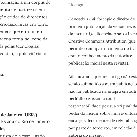
roximação a um córpus de
Licença
samento de postagens em
ão crítica de diferentes
Concedo à
Calidoscópio
o direito de
tecnodiscursivas em torno
primeira publicação da versão revis
gêneos que entram em
do meu artigo, licenciado sob a Lice
aradona torna-se ícone da
Creative Commons Attribution (que
da pelas tecnologias
permite o compartilhamento do tra
écnico, o publicitário, o
com reconhecimento da autoria e
publicação inicial nesta revista).
na.
Afirmo ainda que meu artigo não est
sendo submetido a outra publicação
não foi publicado na íntegra em out
periódico e assumo total
responsabilidade por sua originalid
podendo incidir sobre mim eventuai
 de Janeiro (UERJ)
encargos decorrentes de reivindicaç
 Estado do Rio de Janeiro
por parte de terceiros, em relação à
dos
autoria do mesmo.
ntista do Nosso Estado