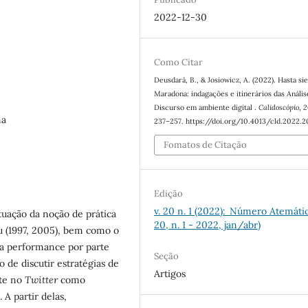
2022-12-30
Como Citar
Deusdará, B., & Josiowicz, A. (2022). Hasta s
Maradona: indagações e itinerários das Anális
Discurso em ambiente digital .
Calidoscópio
,
2
na
237–257. https://doi.org/10.4013/cld.2022.2
Fomatos de Citação
Edição
v. 20 n. 1 (2022): Número Atemátic
tuação da noção de prática
20, n. 1 - 2022, jan/abr)
u (1997, 2005), bem como o
 da performance por parte
Seção
o de discutir estratégias de
Artigos
nte no
Twitter
como
A partir delas,