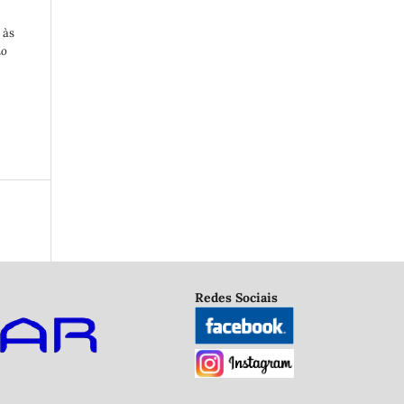
 às
io
Redes Sociais