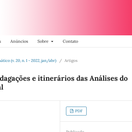
s
Anúncios
Sobre
Contato
tico (v. 20, n. 1 - 2022, jan/abr)
/
Artigos
agações e itinerários das Análises do
l
PDF
Publicado