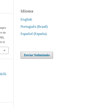
Idioma
English
Português (Brasil)
iempre
es do
Español (España)
0
(1),
01.12
Enviar Submissão
o (v.