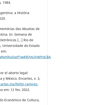
, 1984.
entina: a História
020.
 memórias das Abuelas de
ntina. In: Semana de
eletrônicos [...] Rio de
, Universidade do Estado
l em:
d0wNvHXuSozP1w49QytcilyMYoC8A
.
or el aborto legal:
a y México. Encartes, v. 3,
cartes.mx/felitti-ramirez-
so em: 12 fev. 2022.
do Económico de Cultura,