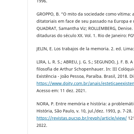
1996.
GROPPO, B. “O mito da sociedade como vítima: 
ditatoriais em face de seu passado na Europa e 
QUADRAT, Samantha Viz; ROLLEMBERG, Denise. 
ditaduras do século XX. Vol. 1. Rio de Janeiro: FG
JELIN, E. Los trabajos de la memoria. 2. ed. Lima:
LIRA, L. R. S.; ABREU, J. G. S.; SEGUNDO, J. F. B.
filosofia de Arthur Schopenhauer. In: III Colóqui
Existência - João Pessoa, Paraíba. Brasil, 2018. D
https://www.doity.com.br/anais/esteticaeexisten
Acesso em: 11 dez. 2021.
NORA, P. Entre memória e história: a problemáti
História, São Paulo, v. 10, jul./dez. 1993, p. 7-28
https://revistas.pucsp.br/revph/article/view/
121
2022.