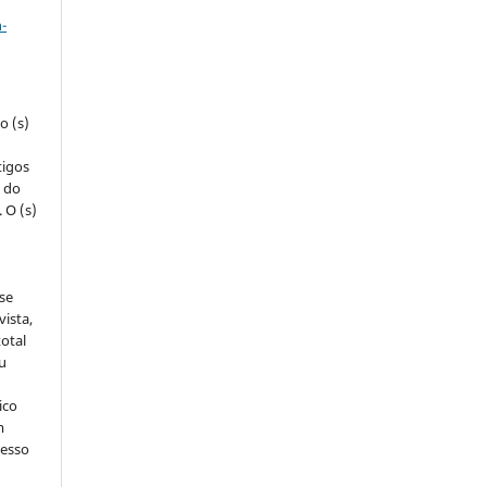
-
o (s)
tigos
s do
 O (s)
 se
ista,
otal
u
ico
m
cesso