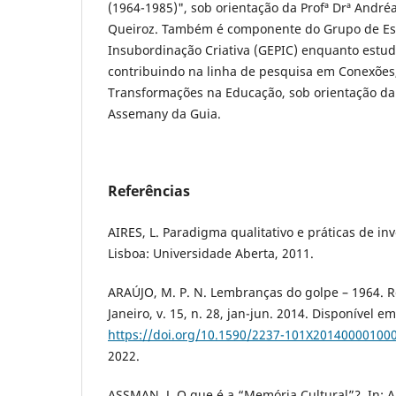
(1964-1985)", sob orientação da Profª Drª Andréa
Queiroz. Também é componente do Grupo de Es
Insubordinação Criativa (GEPIC) enquanto estu
contribuindo na linha de pesquisa em Conexões
Transformações na Educação, sob orientação da 
Assemany da Guia.
Referências
AIRES, L. Paradigma qualitativo e práticas de in
Lisboa: Universidade Aberta, 2011.
ARAÚJO, M. P. N. Lembranças do golpe – 1964. Re
Janeiro, v. 15, n. 28, jan-jun. 2014. Disponível em
https://doi.org/10.1590/2237-101X20140000100
2022.
ASSMAN, J. O que é a “Memória Cultural”?. In: AL