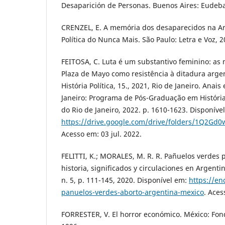
Desaparición de Personas. Buenos Aires: Eudeba
CRENZEL, E. A memória dos desaparecidos na Arg
Política do Nunca Mais. São Paulo: Letra e Voz, 2
FEITOSA, C. Luta é um substantivo feminino: as
Plaza de Mayo como resistência à ditadura arge
História Política, 15., 2021, Rio de Janeiro. Anais 
Janeiro: Programa de Pós-Graduação em História
do Rio de Janeiro, 2022. p. 1610-1623. Disponíve
https://drive.google.com/drive/folders/1Q2G
Acesso em: 03 jul. 2022.
FELITTI, K.; MORALES, M. R. R. Pañuelos verdes p
historia, significados y circulaciones en Argentin
n. 5, p. 111-145, 2020. Disponível em:
https://en
panuelos-verdes-aborto-argentina-mexico
. Aces
FORRESTER, V. El horror económico. México: Fon