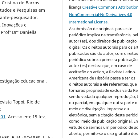
 Cristina de Barros
licença
Creative Commons Attribution
tudos e Pesquisas em
NonCommercial-NoDerivatives 4.0
dante-pesquisador,
International License
.
, Inovações e
A submissão de originais para este
Profª Drª Daniella
periódico implica na transferência, pel
autor (es), dos direitos de publicação
digital. Os direitos autorais para os ar
publicados são do autor, com direito
periódico sobre a primeira publicação.
autor (es) declara que, em caso de
aceitação do artigo, a Revista Latino-
Americana de História passa a ter os
vestigação educacional.
direitos autorais a ele referentes, que
tornarão propriedade exclusiva da Rev
sendo vedada qualquer reprodução, t
vista Topoi, Rio de
ou parcial, em qualquer outra parte o
meio de divulgação, impressa ou
:
eletrônica, sem a citação deste periód
001
. Acesso em: 15 fev.
como meio da publicação original. E
virtude de sermos um periódico de a
aberto, permite-se o uso gratuito dos
VES, F. M.; SOARES, L. A.;