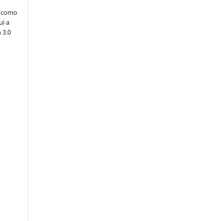
H como
ui a
 3.0