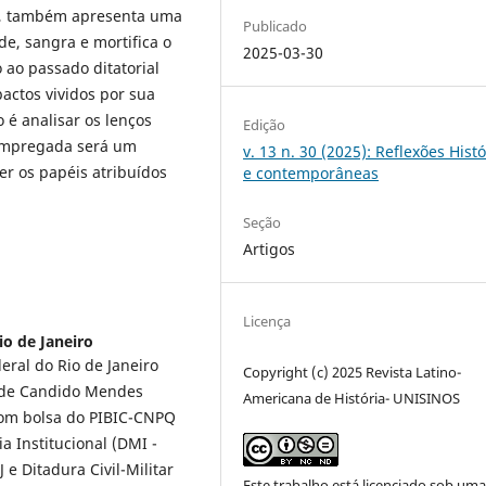
na, também apresenta uma
Publicado
de, sangra e mortifica o
2025-03-30
 ao passado ditatorial
actos vividos por sua
o é analisar os lenços
Edição
empregada será um
v. 13 n. 30 (2025): Reflexões Hist
er os papéis atribuídos
e contemporâneas
Seção
Artigos
Licença
io de Janeiro
eral do Rio de Janeiro
Copyright (c) 2025 Revista Latino-
dade Candido Mendes
Americana de História- UNISINOS
 com bolsa do PIBIC-CNPQ
a Institucional (DMI -
 e Ditadura Civil-Militar
Este trabalho está licenciado sob um