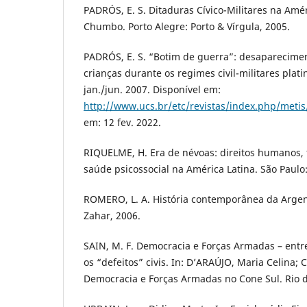
PADRÓS, E. S. Ditaduras Cívico-Militares na Amér
Chumbo. Porto Alegre: Porto & Vírgula, 2005.
PADRÓS, E. S. “Botim de guerra”: desaparecime
crianças durante os regimes civil-militares platino
jan./jun. 2007. Disponível em:
http://www.ucs.br/etc/revistas/index.php/metis
em: 12 fev. 2022.
RIQUELME, H. Era de névoas: direitos humanos, 
saúde psicossocial na América Latina. São Paulo
ROMERO, L. A. História contemporânea da Argent
Zahar, 2006.
SAIN, M. F. Democracia e Forças Armadas – entre
os “defeitos” civis. In: D’ARAÚJO, Maria Celina; 
Democracia e Forças Armadas no Cone Sul. Rio de