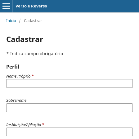
Verso e Reverso
Início
/
Cadastrar
Cadastrar
* Indica campo obrigatório
Perfil
Nome Próprio
*
Sobrenome
Instituição/Afiliação
*