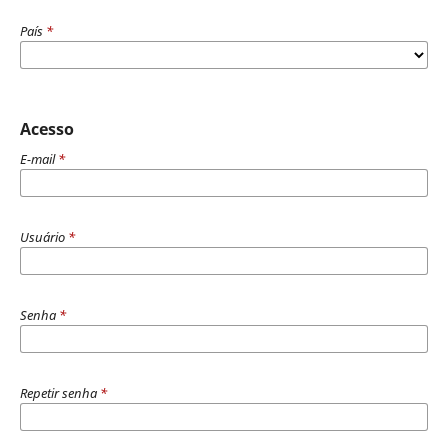
País
*
Acesso
E-mail
*
Usuário
*
Senha
*
Repetir senha
*