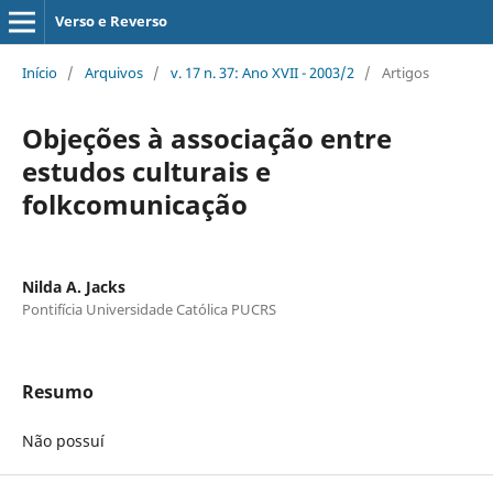
Verso e Reverso
Início
/
Arquivos
/
v. 17 n. 37: Ano XVII - 2003/2
/
Artigos
Objeções à associação entre
estudos culturais e
folkcomunicação
Nilda A. Jacks
Pontifícia Universidade Católica PUCRS
Resumo
Não possuí