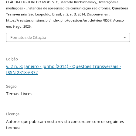
CLÁUDIA FIGUEIREDO MODESTO, Marcelo Kischinhevsky,. Interações e
mediações – Instâncias de apreensão da comunicação radiofônica.
Questões
Transversais
, São Leopoldo, Brasil, v. 2, n. 3, 2014. Disponível em:
https://revistas.unisinos.br/index.php/questoes/article/view/8557. Acesso
em: 9 ago. 2026.
Fomatos de Citação
Edição
v. 2 n. 3: Janeiro - Junho (2014) - Questões Transversais -
ISSN 2318-6372
Seção
Temas Livres
Licença
Autores que publicam nesta revista concordam com os seguintes
termos: