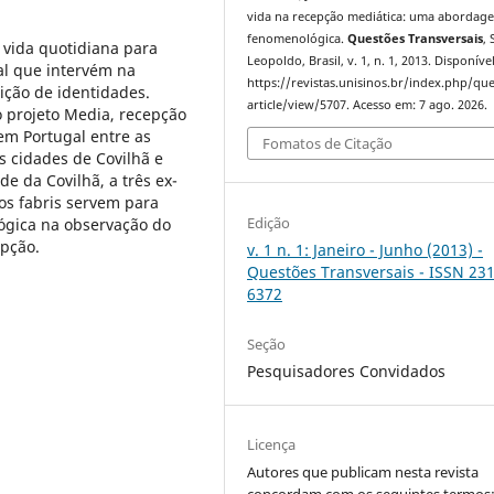
vida na recepção mediática: uma abordag
fenomenológica.
Questões Transversais
,
 vida quotidiana para
Leopoldo, Brasil, v. 1, n. 1, 2013. Disponíve
al que intervém na
https://revistas.unisinos.br/index.php/qu
uição de identidades.
article/view/5707. Acesso em: 7 ago. 2026.
o projeto Media, recepção
em Portugal entre as
Fomatos de Citação
s cidades de Covilhã e
de da Covilhã, a três ex-
ios fabris servem para
Edição
ógica na observação do
epção.
v. 1 n. 1: Janeiro - Junho (2013) -
Questões Transversais - ISSN 23
6372
Seção
Pesquisadores Convidados
Licença
Autores que publicam nesta revista
concordam com os seguintes termos