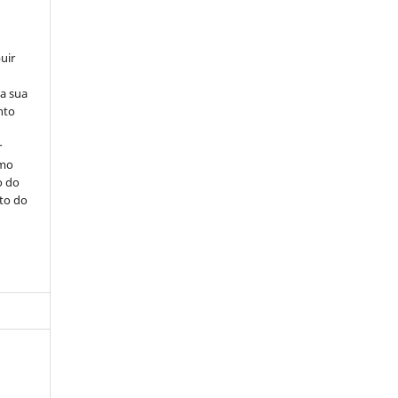
uir
na sua
nto
r
omo
o do
ito do