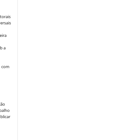
torais
ersais
eira
b a
o com
ção
abalho
blicar