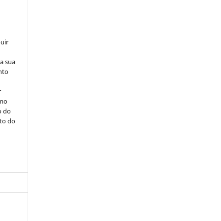
uir
na sua
nto
r
omo
o do
ito do