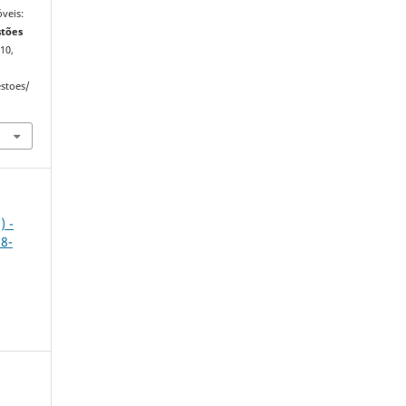
veis:
tões
 10,
estoes/
.
) -
18-