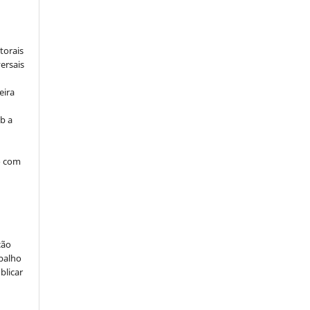
:
torais
ersais
eira
b a
o com
ção
abalho
blicar