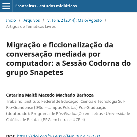
Fronteiras - estudos midiáticos
Início
/
Arquivos
/
v. 16 n. 2 (2014): Maio/Agosto
/
Artigos de Temáticas Livres
Migração e ficcionalização da
conversação mediada por
computador: a Sessão Codorna do
grupo Snapetes
Catarina Maitê Macedo Machado Barboza
Trabalho: Instituto Federal de Educação, Ciência e Tecnologia Sul-
Rio-Grandense (IFSul - campus Pelotas) Pós-Graduação
(doutorado): Programa de Pós-Graduação em Letras - Universidade
Católica de Pelotas (PPG em Letras - UCPel)
DOI:
https://doi.org/10.4013/fem.2014.162.02