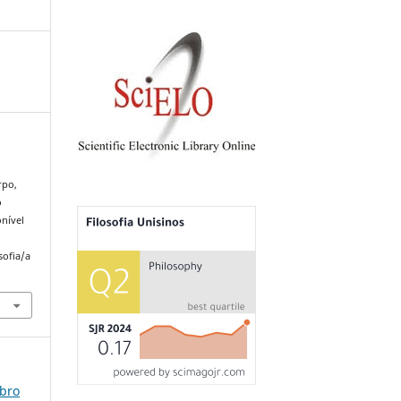
rpo,
o
onível
sofia/a
mbro