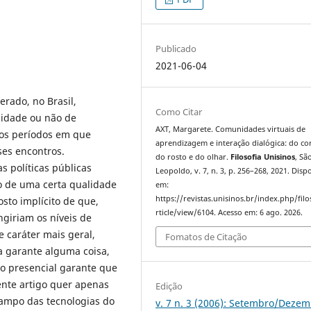
Publicado
2021-06-04
rado, no Brasil,
Como Citar
sidade ou não de
AXT, Margarete. Comunidades virtuais de
dos períodos em que
aprendizagem e interação dialógica: do co
ses encontros.
do rosto e do olhar.
Filosofia Unisinos
, Sã
 políticas públicas
Leopoldo, v. 7, n. 3, p. 256–268, 2021. Disp
o de uma certa qualidade
em:
https://revistas.unisinos.br/index.php/filo
sto implícito de que,
rticle/view/6104. Acesso em: 6 ago. 2026.
ngiriam os níveis de
 caráter mais geral,
Fomatos de Citação
la garante alguma coisa,
o presencial garante que
ente artigo quer apenas
Edição
campo das tecnologias do
v. 7 n. 3 (2006): Setembro/Deze