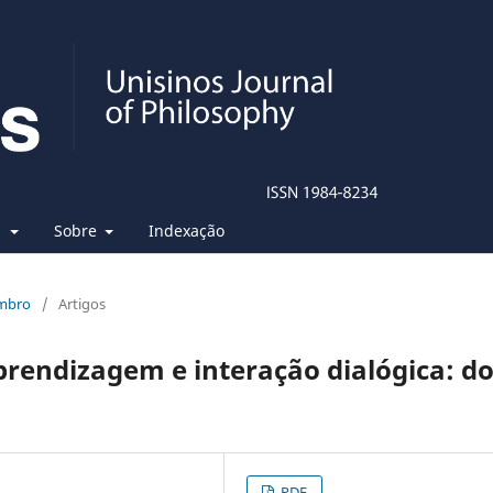
s
Sobre
Indexação
embro
/
Artigos
rendizagem e interação dialógica: d
PDF