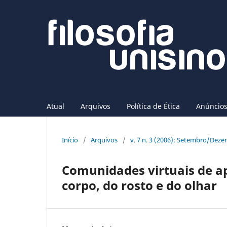
Atual
Arquivos
Política de Ética
Anúncio
Início
/
Arquivos
/
v. 7 n. 3 (2006): Setembro/Dez
Comunidades virtuais de ap
corpo, do rosto e do olhar