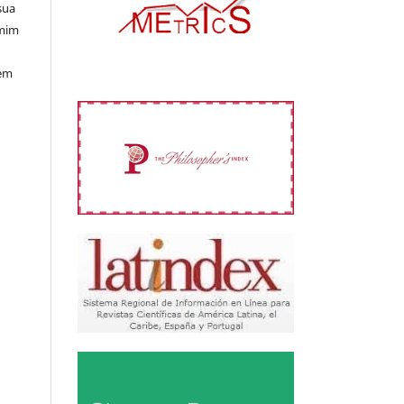
sua
 mim
 em