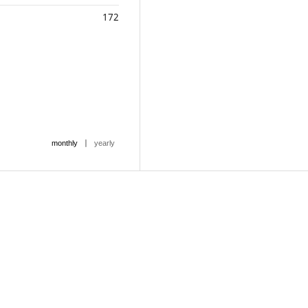
172
|
monthly
yearly