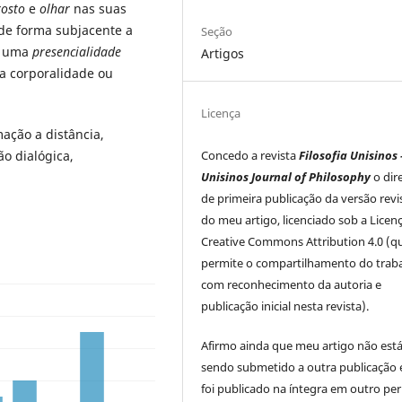
rosto
e
olhar
nas suas
 de forma subjacente a
Seção
de uma
presencialidade
Artigos
a corporalidade ou
Licença
mação a distância,
Concedo a revista
Filosofia Unisinos 
o dialógica,
Unisinos Journal of Philosophy
o dir
de primeira publicação da versão rev
do meu artigo, licenciado sob a Licen
Creative Commons Attribution 4.0 (q
permite o compartilhamento do trab
com reconhecimento da autoria e
publicação inicial nesta revista).
Afirmo ainda que meu artigo não est
sendo submetido a outra publicação 
foi publicado na íntegra em outro per