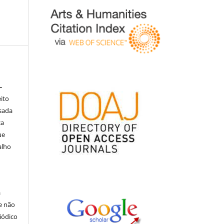
–
eito
isada
ça
ue
alho
á
e não
iódico