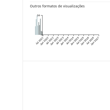
Outros formatos de visualizações
34
Jul 2021
Jan 2022
Jul 2022
Jan 2023
Jul 2023
Jan 2024
Jul 2024
Jan 2025
Jul 2025
Jan 2026
Jul 2026
Jan 2027