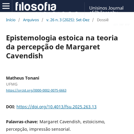
Início
/
Arquivos
/
v. 26 n. 3 (2025): Set-Dez
/
Dossiê
Epistemologia estoica na teoria
da percepção de Margaret
Cavendish
Matheus Tonani
UFMG
https://orcid.org/0000-0002-0075-6663
DOI:
https://doi.org/10.4013/fsu.2025.263.13
Palavras-chave:
Margaret Cavendish, estoicismo,
percepção, impressão sensorial.