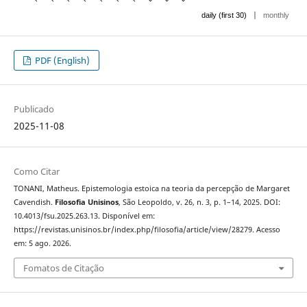
|
daily (first 30)
monthly
PDF (English)
Publicado
2025-11-08
Como Citar
TONANI, Matheus. Epistemologia estoica na teoria da percepção de Margaret
Cavendish.
Filosofia Unisinos
, São Leopoldo, v. 26, n. 3, p. 1–14, 2025. DOI:
10.4013/fsu.2025.263.13. Disponível em:
https://revistas.unisinos.br/index.php/filosofia/article/view/28279. Acesso
em: 5 ago. 2026.
Fomatos de Citação