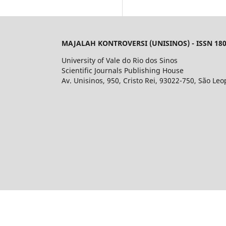
MAJALAH KONTROVERSI (UNISINOS) - ISSN 180
University of Vale do Rio dos Sinos
Scientific Journals Publishing House
Av. Unisinos, 950, Cristo Rei, 93022-750, São Leo