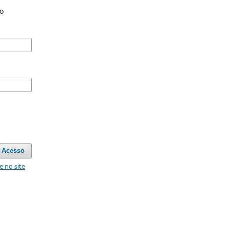
o
Acesso
e no site