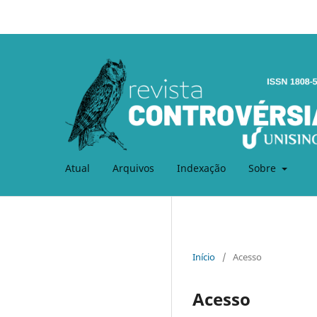
Atual
Arquivos
Indexação
Sobre
Início
/
Acesso
Acesso