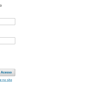
o
Acesso
e no site