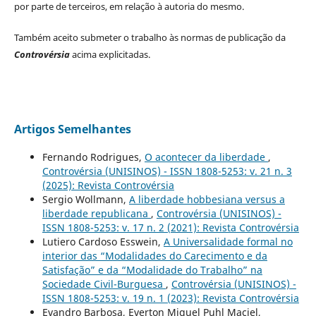
por parte de terceiros, em relação à autoria do mesmo.
Também aceito submeter o trabalho às normas de publicação da
Controvérsia
acima explicitadas.
Artigos Semelhantes
Fernando Rodrigues,
O acontecer da liberdade
,
Controvérsia (UNISINOS) - ISSN 1808-5253: v. 21 n. 3
(2025): Revista Controvérsia
Sergio Wollmann,
A liberdade hobbesiana versus a
liberdade republicana
,
Controvérsia (UNISINOS) -
ISSN 1808-5253: v. 17 n. 2 (2021): Revista Controvérsia
Lutiero Cardoso Esswein,
A Universalidade formal no
interior das “Modalidades do Carecimento e da
Satisfação” e da “Modalidade do Trabalho” na
Sociedade Civil-Burguesa
,
Controvérsia (UNISINOS) -
ISSN 1808-5253: v. 19 n. 1 (2023): Revista Controvérsia
Evandro Barbosa, Everton Miguel Puhl Maciel,