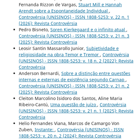
Fernanda Rizzon de Vargas,
Stuart Mill e Hannah
Arendt sobre a Espontaneidade Individual
,
Controvérsia (UNISINOS) - ISSN 1808-5253: v. 22 n. 1
(2026): Revista Controvérsia
Pedro Bisneto,
Soren Kierkegaard e o infinito atual
,
Controvérsia (UNISINOS) - ISSN 1808-5253: v. 21 n. 3
(2025): Revista Controvérsia
Leosir Santin Massarollo Junior,
Subjetividade e
religiosidade na obra Temor e Tremor
,
Controvérsia
(UNISINOS) - ISSN 1808-5253: v. 18 n. 2 (2022): Revista
Controvérsia
Anderson Bernardi,
Sobre a distinção entre questões
internas e externas de existência segundo Carnap
,
Controvérsia (UNISINOS) - ISSN 1808-5253: v. 21 n. 2
(2025): Revista Controvérsia
Cleiton Marcolino Isidoro dos Santos, Aline Maria
Ribeiro-Cantú,
Uma questão de juízo
,
Controvérsia
(UNISINOS) - ISSN 1808-5253: v. 21 n. 1 (2025): Revista
Controvérsia
Helio Fernandes Viana, Marcos de Camargo Von
Zuben,
Instante:
,
Controvérsia (UNISINOS) - ISSN
1808-5253: v. 20 n. 2 (2024): Revista Controvérsia