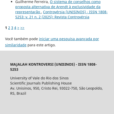
Guilherme Ferreira,
O sistema de conselhos como
proposta alternativa de Arendt à exclusividade da
representação
,
Controvérsia (UNISINOS) - ISSN 1808-
5253: v. 21 n. 2 (2025): Revista Controvérsia
1
2
3
4
>
>>
Você também pode
iniciar uma pesquisa avançada por
similaridade
para este artigo.
MAJALAH KONTROVERSI (UNISINOS) - ISSN 1808-
5253
University of Vale do Rio dos Sinos
Scientific Journals Publishing House
Av. Unisinos, 950, Cristo Rei, 93022-750, São Leopoldo,
RS, Brazil