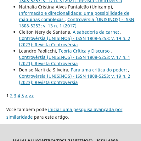
1808-5253: v. 17 n. 3 (2021): Revista Controvérsia
Nathalia Cristina Alves Pantaleão (Unicamp),
Informação e direcionalidade: uma possibilidade de
máquinas complexas
,
Controvérsia (UNISINOS) - ISSN
1808-5253: v. 13 n. 1 (2017)
Cleiton Nery de Santana,
A sabedoria da carne:
,
Controvérsia (UNISINOS) - ISSN 1808-5253: v. 19 n. 2
(2023): Revista Controvérsia
Leandro Paolicchi,
Teoría Crítica y Discurso
,
Controvérsia (UNISINOS) - ISSN 1808-5253: v. 17 n. 1
(2021): Revista Controvérsia
Denise Narli da Silveira,
Para uma crítica do poder:
,
Controvérsia (UNISINOS) - ISSN 1808-5253: v. 19 n. 2
(2023): Revista Controvérsia
1
2
3
4
5
>
>>
Você também pode
iniciar uma pesquisa avançada por
similaridade
para este artigo.
MAJALAH KONTROVERSI (UNISINOS) - ISSN 1808-