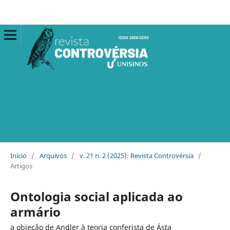
Início
/
Arquivos
/
v. 21 n. 2 (2025): Revista Controvérsia
/
Artigos
Ontologia social aplicada ao
armário
a objeção de Andler à teoria conferista de Ásta