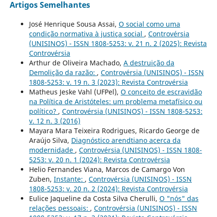
Artigos Semelhantes
José Henrique Sousa Assai,
O social como uma
condição normativa à justiça social
,
Controvérsia
(UNISINOS) - ISSN 1808-5253: v. 21 n. 2 (2025): Revista
Controvérsia
Arthur de Oliveira Machado,
A destruição da
Demolição da razão:
,
Controvérsia (UNISINOS) - ISSN
1808-5253: v. 19 n. 3 (2023): Revista Controvérsia
Matheus Jeske Vahl (UFPel),
O conceito de escravidão
na Política de Aristóteles: um problema metafísico ou
político?
,
Controvérsia (UNISINOS) - ISSN 1808-5253:
v. 12 n. 3 (2016)
Mayara Mara Teixeira Rodrigues, Ricardo George de
Araújo Silva,
Diagnóstico arendtiano acerca da
modernidade
,
Controvérsia (UNISINOS) - ISSN 1808-
5253: v. 20 n. 1 (2024): Revista Controvérsia
Helio Fernandes Viana, Marcos de Camargo Von
Zuben,
Instante:
,
Controvérsia (UNISINOS) - ISSN
1808-5253: v. 20 n. 2 (2024): Revista Controvérsia
Eulice Jaqueline da Costa Silva Cherulli,
O "nós" das
relações pessoais:
,
Controvérsia (UNISINOS) - ISSN