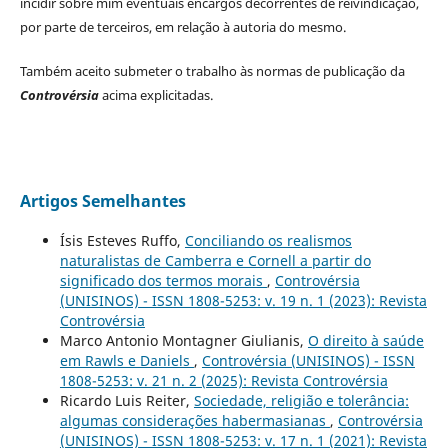
incidir sobre mim eventuais encargos decorrentes de reivindicação,
por parte de terceiros, em relação à autoria do mesmo.
Também aceito submeter o trabalho às normas de publicação da
Controvérsia
acima explicitadas.
Artigos Semelhantes
Ísis Esteves Ruffo,
Conciliando os realismos
naturalistas de Camberra e Cornell a partir do
significado dos termos morais
,
Controvérsia
(UNISINOS) - ISSN 1808-5253: v. 19 n. 1 (2023): Revista
Controvérsia
Marco Antonio Montagner Giulianis,
O direito à saúde
em Rawls e Daniels
,
Controvérsia (UNISINOS) - ISSN
1808-5253: v. 21 n. 2 (2025): Revista Controvérsia
Ricardo Luis Reiter,
Sociedade, religião e tolerância:
algumas considerações habermasianas
,
Controvérsia
(UNISINOS) - ISSN 1808-5253: v. 17 n. 1 (2021): Revista