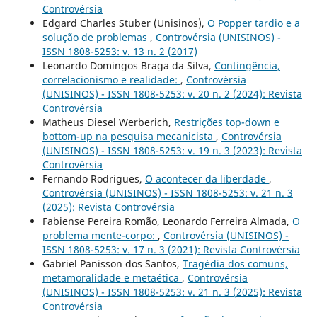
Controvérsia
Edgard Charles Stuber (Unisinos),
O Popper tardio e a
solução de problemas
,
Controvérsia (UNISINOS) -
ISSN 1808-5253: v. 13 n. 2 (2017)
Leonardo Domingos Braga da Silva,
Contingência,
correlacionismo e realidade:
,
Controvérsia
(UNISINOS) - ISSN 1808-5253: v. 20 n. 2 (2024): Revista
Controvérsia
Matheus Diesel Werberich,
Restrições top-down e
bottom-up na pesquisa mecanicista
,
Controvérsia
(UNISINOS) - ISSN 1808-5253: v. 19 n. 3 (2023): Revista
Controvérsia
Fernando Rodrigues,
O acontecer da liberdade
,
Controvérsia (UNISINOS) - ISSN 1808-5253: v. 21 n. 3
(2025): Revista Controvérsia
Fabiense Pereira Romão, Leonardo Ferreira Almada,
O
problema mente-corpo:
,
Controvérsia (UNISINOS) -
ISSN 1808-5253: v. 17 n. 3 (2021): Revista Controvérsia
Gabriel Panisson dos Santos,
Tragédia dos comuns,
metamoralidade e metaética
,
Controvérsia
(UNISINOS) - ISSN 1808-5253: v. 21 n. 3 (2025): Revista
Controvérsia