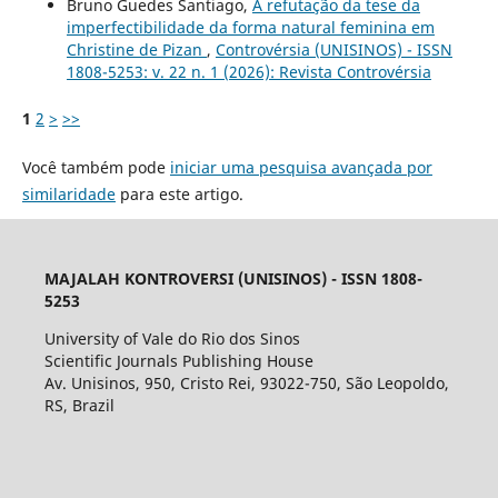
Bruno Guedes Santiago,
A refutação da tese da
imperfectibilidade da forma natural feminina em
Christine de Pizan
,
Controvérsia (UNISINOS) - ISSN
1808-5253: v. 22 n. 1 (2026): Revista Controvérsia
1
2
>
>>
Você também pode
iniciar uma pesquisa avançada por
similaridade
para este artigo.
MAJALAH KONTROVERSI (UNISINOS) - ISSN 1808-
5253
University of Vale do Rio dos Sinos
Scientific Journals Publishing House
Av. Unisinos, 950, Cristo Rei, 93022-750, São Leopoldo,
RS, Brazil