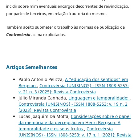
incidir sobre mim eventuais encargos decorrentes de reivindicação,
por parte de terceiros, em relação à autoria do mesmo.
Também aceito submeter o trabalho às normas de publicação da
Controvérsia
acima explicitadas.
Artigos Semelhantes
Pablo Antonio Pelizza,
A “educação dos sentidos” em
Bergson
,
Controvérsia (UNISINOS) - ISSN 1808-5253:
v. 21 n. 3 (2025): Revista Controvérsia
Júlio Miranda Canhada,
Linguagem e temporalidade:
,
Controvérsia (UNISINOS) - ISSN 1808-5253: v. 19 n. 2
(2023): Revista Controvérsia
Lucas Joaquim Da Motta,
Considerações sobre o papel
da memória e da percepção em Henri Bergson: A
temporalidade e os seus frutos
,
Controvérsia
(UNISINOS) - ISSN 1808-5253: v. 17 n. 1 (2021): Revista