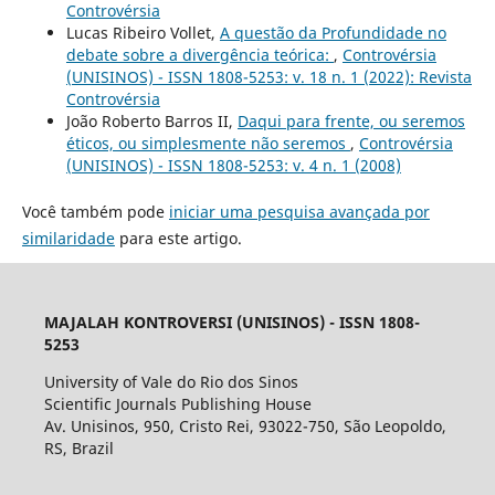
Controvérsia
Lucas Ribeiro Vollet,
A questão da Profundidade no
debate sobre a divergência teórica:
,
Controvérsia
(UNISINOS) - ISSN 1808-5253: v. 18 n. 1 (2022): Revista
Controvérsia
João Roberto Barros II,
Daqui para frente, ou seremos
éticos, ou simplesmente não seremos
,
Controvérsia
(UNISINOS) - ISSN 1808-5253: v. 4 n. 1 (2008)
Você também pode
iniciar uma pesquisa avançada por
similaridade
para este artigo.
MAJALAH KONTROVERSI (UNISINOS) - ISSN 1808-
5253
University of Vale do Rio dos Sinos
Scientific Journals Publishing House
Av. Unisinos, 950, Cristo Rei, 93022-750, São Leopoldo,
RS, Brazil