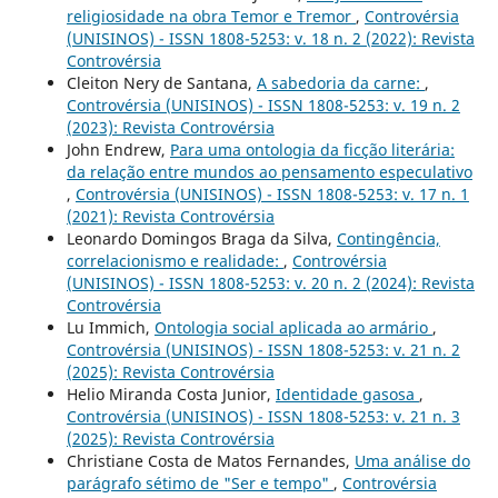
religiosidade na obra Temor e Tremor
,
Controvérsia
(UNISINOS) - ISSN 1808-5253: v. 18 n. 2 (2022): Revista
Controvérsia
Cleiton Nery de Santana,
A sabedoria da carne:
,
Controvérsia (UNISINOS) - ISSN 1808-5253: v. 19 n. 2
(2023): Revista Controvérsia
John Endrew,
Para uma ontologia da ficção literária:
da relação entre mundos ao pensamento especulativo
,
Controvérsia (UNISINOS) - ISSN 1808-5253: v. 17 n. 1
(2021): Revista Controvérsia
Leonardo Domingos Braga da Silva,
Contingência,
correlacionismo e realidade:
,
Controvérsia
(UNISINOS) - ISSN 1808-5253: v. 20 n. 2 (2024): Revista
Controvérsia
Lu Immich,
Ontologia social aplicada ao armário
,
Controvérsia (UNISINOS) - ISSN 1808-5253: v. 21 n. 2
(2025): Revista Controvérsia
Helio Miranda Costa Junior,
Identidade gasosa
,
Controvérsia (UNISINOS) - ISSN 1808-5253: v. 21 n. 3
(2025): Revista Controvérsia
Christiane Costa de Matos Fernandes,
Uma análise do
parágrafo sétimo de "Ser e tempo"
,
Controvérsia