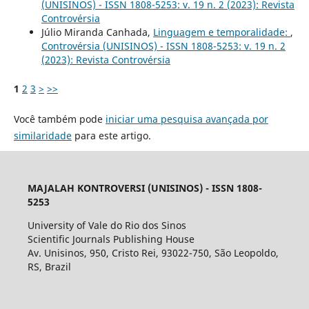
(UNISINOS) - ISSN 1808-5253: v. 19 n. 2 (2023): Revista
Controvérsia
Júlio Miranda Canhada,
Linguagem e temporalidade:
,
Controvérsia (UNISINOS) - ISSN 1808-5253: v. 19 n. 2
(2023): Revista Controvérsia
1
2
3
>
>>
Você também pode
iniciar uma pesquisa avançada por
similaridade
para este artigo.
MAJALAH KONTROVERSI (UNISINOS) - ISSN 1808-
5253
University of Vale do Rio dos Sinos
Scientific Journals Publishing House
Av. Unisinos, 950, Cristo Rei, 93022-750, São Leopoldo,
RS, Brazil