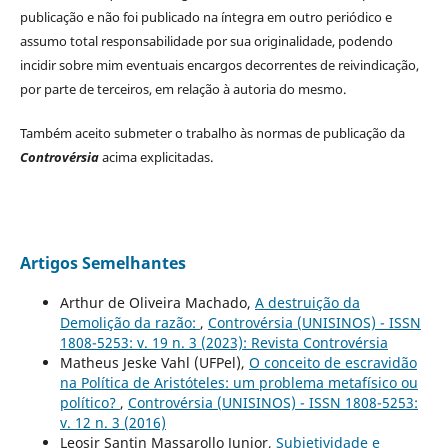
publicação e não foi publicado na íntegra em outro periódico e
assumo total responsabilidade por sua originalidade, podendo
incidir sobre mim eventuais encargos decorrentes de reivindicação,
por parte de terceiros, em relação à autoria do mesmo.
Também aceito submeter o trabalho às normas de publicação da
Controvérsia
acima explicitadas.
Artigos Semelhantes
Arthur de Oliveira Machado,
A destruição da
Demolição da razão:
,
Controvérsia (UNISINOS) - ISSN
1808-5253: v. 19 n. 3 (2023): Revista Controvérsia
Matheus Jeske Vahl (UFPel),
O conceito de escravidão
na Política de Aristóteles: um problema metafísico ou
político?
,
Controvérsia (UNISINOS) - ISSN 1808-5253:
v. 12 n. 3 (2016)
Leosir Santin Massarollo Junior,
Subjetividade e