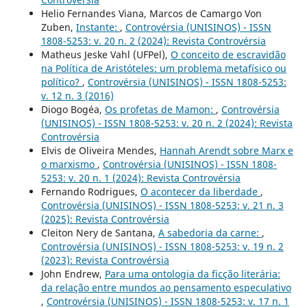
Helio Fernandes Viana, Marcos de Camargo Von
Zuben,
Instante:
,
Controvérsia (UNISINOS) - ISSN
1808-5253: v. 20 n. 2 (2024): Revista Controvérsia
Matheus Jeske Vahl (UFPel),
O conceito de escravidão
na Política de Aristóteles: um problema metafísico ou
político?
,
Controvérsia (UNISINOS) - ISSN 1808-5253:
v. 12 n. 3 (2016)
Diogo Bogéa,
Os profetas de Mamon:
,
Controvérsia
(UNISINOS) - ISSN 1808-5253: v. 20 n. 2 (2024): Revista
Controvérsia
Elvis de Oliveira Mendes,
Hannah Arendt sobre Marx e
o marxismo
,
Controvérsia (UNISINOS) - ISSN 1808-
5253: v. 20 n. 1 (2024): Revista Controvérsia
Fernando Rodrigues,
O acontecer da liberdade
,
Controvérsia (UNISINOS) - ISSN 1808-5253: v. 21 n. 3
(2025): Revista Controvérsia
Cleiton Nery de Santana,
A sabedoria da carne:
,
Controvérsia (UNISINOS) - ISSN 1808-5253: v. 19 n. 2
(2023): Revista Controvérsia
John Endrew,
Para uma ontologia da ficção literária:
da relação entre mundos ao pensamento especulativo
,
Controvérsia (UNISINOS) - ISSN 1808-5253: v. 17 n. 1