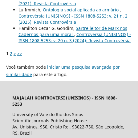
(2021): Revista Controvérsia
Lu Immich,
Ontologia social aplicada ao armário
,
Controvérsia (UNISINOS) - ISSN 1808-5253: v. 21 n. 2
(2025): Revista Controvérsia
Hamilton Cezar G. Gondim,
Sartre leitor de Marx nos
Cadernos para uma moral
,
Controvérsia (UNISINOS) -
ISSN 1808-5253: v. 20 n. 3 (2024): Revista Controvérsia
1
2
>
>>
Você também pode
iniciar uma pesquisa avançada por
similaridade
para este artigo.
MAJALAH KONTROVERSI (UNISINOS) - ISSN 1808-
5253
University of Vale do Rio dos Sinos
Scientific Journals Publishing House
Av. Unisinos, 950, Cristo Rei, 93022-750, São Leopoldo,
RS, Brazil