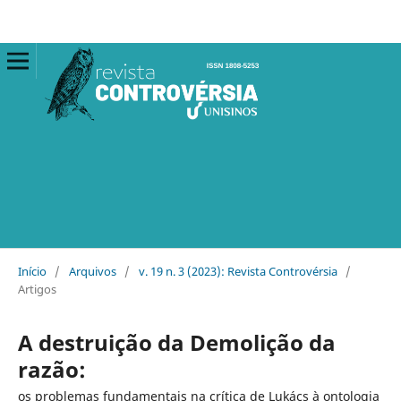
Início
/
Arquivos
/
v. 19 n. 3 (2023): Revista Controvérsia
/
Artigos
A destruição da Demolição da
razão:
os problemas fundamentais na crítica de Lukács à ontologia