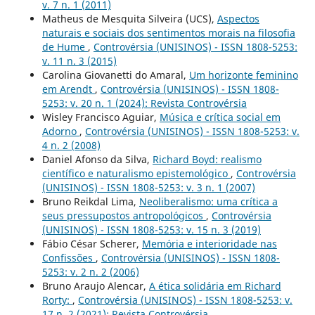
v. 7 n. 1 (2011)
Matheus de Mesquita Silveira (UCS),
Aspectos
naturais e sociais dos sentimentos morais na filosofia
de Hume
,
Controvérsia (UNISINOS) - ISSN 1808-5253:
v. 11 n. 3 (2015)
Carolina Giovanetti do Amaral,
Um horizonte feminino
em Arendt
,
Controvérsia (UNISINOS) - ISSN 1808-
5253: v. 20 n. 1 (2024): Revista Controvérsia
Wisley Francisco Aguiar,
Música e crítica social em
Adorno
,
Controvérsia (UNISINOS) - ISSN 1808-5253: v.
4 n. 2 (2008)
Daniel Afonso da Silva,
Richard Boyd: realismo
científico e naturalismo epistemológico
,
Controvérsia
(UNISINOS) - ISSN 1808-5253: v. 3 n. 1 (2007)
Bruno Reikdal Lima,
Neoliberalismo: uma crítica a
seus pressupostos antropológicos
,
Controvérsia
(UNISINOS) - ISSN 1808-5253: v. 15 n. 3 (2019)
Fábio César Scherer,
Memória e interioridade nas
Confissões
,
Controvérsia (UNISINOS) - ISSN 1808-
5253: v. 2 n. 2 (2006)
Bruno Araujo Alencar,
A ética solidária em Richard
Rorty:
,
Controvérsia (UNISINOS) - ISSN 1808-5253: v.
17 n. 2 (2021): Revista Controvérsia