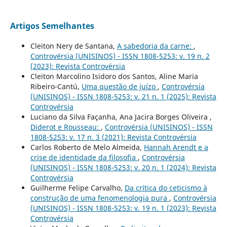
Artigos Semelhantes
Cleiton Nery de Santana,
A sabedoria da carne:
,
Controvérsia (UNISINOS) - ISSN 1808-5253: v. 19 n. 2
(2023): Revista Controvérsia
Cleiton Marcolino Isidoro dos Santos, Aline Maria
Ribeiro-Cantú,
Uma questão de juízo
,
Controvérsia
(UNISINOS) - ISSN 1808-5253: v. 21 n. 1 (2025): Revista
Controvérsia
Luciano da Silva Façanha, Ana Jacira Borges Oliveira ,
Diderot e Rousseau:
,
Controvérsia (UNISINOS) - ISSN
1808-5253: v. 17 n. 3 (2021): Revista Controvérsia
Carlos Roberto de Melo Almeida,
Hannah Arendt e a
crise de identidade da filosofia
,
Controvérsia
(UNISINOS) - ISSN 1808-5253: v. 20 n. 1 (2024): Revista
Controvérsia
Guilherme Felipe Carvalho,
Da crítica do ceticismo à
construção de uma fenomenologia pura
,
Controvérsia
(UNISINOS) - ISSN 1808-5253: v. 19 n. 1 (2023): Revista
Controvérsia