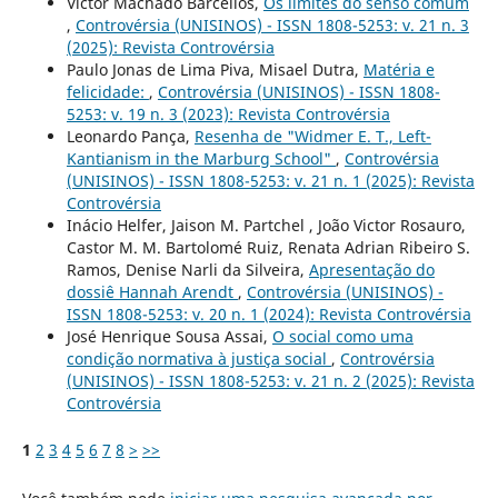
Victor Machado Barcellos,
Os limites do senso comum
,
Controvérsia (UNISINOS) - ISSN 1808-5253: v. 21 n. 3
(2025): Revista Controvérsia
Paulo Jonas de Lima Piva, Misael Dutra,
Matéria e
felicidade:
,
Controvérsia (UNISINOS) - ISSN 1808-
5253: v. 19 n. 3 (2023): Revista Controvérsia
Leonardo Pança,
Resenha de "Widmer E. T., Left-
Kantianism in the Marburg School"
,
Controvérsia
(UNISINOS) - ISSN 1808-5253: v. 21 n. 1 (2025): Revista
Controvérsia
Inácio Helfer, Jaison M. Partchel , João Victor Rosauro,
Castor M. M. Bartolomé Ruiz, Renata Adrian Ribeiro S.
Ramos, Denise Narli da Silveira,
Apresentação do
dossiê Hannah Arendt
,
Controvérsia (UNISINOS) -
ISSN 1808-5253: v. 20 n. 1 (2024): Revista Controvérsia
José Henrique Sousa Assai,
O social como uma
condição normativa à justiça social
,
Controvérsia
(UNISINOS) - ISSN 1808-5253: v. 21 n. 2 (2025): Revista
Controvérsia
1
2
3
4
5
6
7
8
>
>>