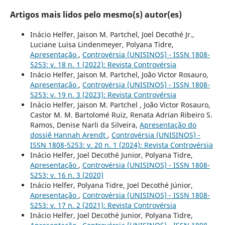
Artigos mais lidos pelo mesmo(s) autor(es)
Inácio Helfer, Jaison M. Partchel, Joel Decothé Jr.,
Luciane Luisa Lindenmeyer, Polyana Tidre,
Apresentação
,
Controvérsia (UNISINOS) - ISSN 1808-
5253: v. 18 n. 1 (2022): Revista Controvérsia
Inácio Helfer, Jaison M. Partchel, João Victor Rosauro,
Apresentação
,
Controvérsia (UNISINOS) - ISSN 1808-
5253: v. 19 n. 3 (2023): Revista Controvérsia
Inácio Helfer, Jaison M. Partchel , João Victor Rosauro,
Castor M. M. Bartolomé Ruiz, Renata Adrian Ribeiro S.
Ramos, Denise Narli da Silveira,
Apresentação do
dossiê Hannah Arendt
,
Controvérsia (UNISINOS) -
ISSN 1808-5253: v. 20 n. 1 (2024): Revista Controvérsia
Inácio Helfer, Joel Decothé Junior, Polyana Tidre,
Apresentação
,
Controvérsia (UNISINOS) - ISSN 1808-
5253: v. 16 n. 3 (2020)
Inácio Helfer, Polyana Tidre, Joel Decothé Júnior,
Apresentação
,
Controvérsia (UNISINOS) - ISSN 1808-
5253: v. 17 n. 2 (2021): Revista Controvérsia
Inácio Helfer, Joel Decothé Junior, Polyana Tidre,