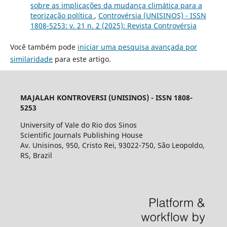
sobre as implicações da mudança climática para a
teorização política
,
Controvérsia (UNISINOS) - ISSN
1808-5253: v. 21 n. 2 (2025): Revista Controvérsia
Você também pode
iniciar uma pesquisa avançada por
similaridade
para este artigo.
MAJALAH KONTROVERSI (UNISINOS) - ISSN 1808-
5253
University of Vale do Rio dos Sinos
Scientific Journals Publishing House
Av. Unisinos, 950, Cristo Rei, 93022-750, São Leopoldo,
RS, Brazil