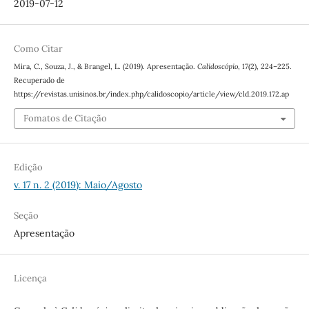
2019-07-12
Como Citar
Mira, C., Souza, J., & Brangel, L. (2019). Apresentação.
Calidoscópio
,
17
(2), 224–225.
Recuperado de
https://revistas.unisinos.br/index.php/calidoscopio/article/view/cld.2019.172.ap
Fomatos de Citação
Edição
v. 17 n. 2 (2019): Maio/Agosto
Seção
Apresentação
Licença