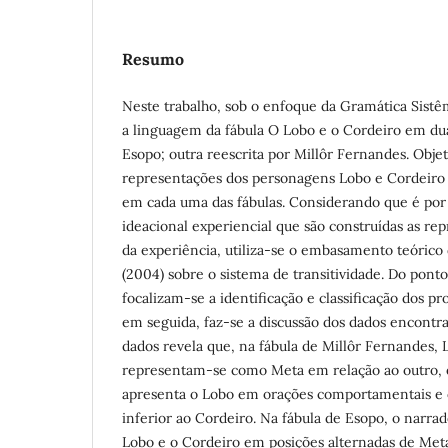
Resumo
Neste trabalho, sob o enfoque da Gramática Sistê
a linguagem da fábula O Lobo e o Cordeiro em dua
Esopo; outra reescrita por Millôr Fernandes. Objet
representações dos personagens Lobo e Cordeiro 
em cada uma das fábulas. Considerando que é po
ideacional experiencial que são construídas as r
da experiência, utiliza-se o embasamento teórico 
(2004) sobre o sistema de transitividade. Do pont
focalizam-se a identificação e classificação dos pr
em seguida, faz-se a discussão dos dados encontra
dados revela que, na fábula de Millôr Fernandes,
representam-se como Meta em relação ao outro, 
apresenta o Lobo em orações comportamentais e 
inferior ao Cordeiro. Na fábula de Esopo, o narr
Lobo e o Cordeiro em posições alternadas de Meta