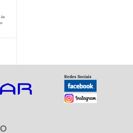
 às
io
Redes Sociais