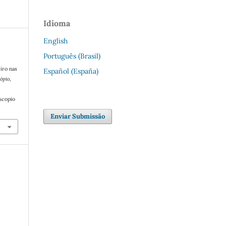
Idioma
English
Português (Brasil)
iro nas
Español (España)
ópio
,
oscopio
Enviar Submissão