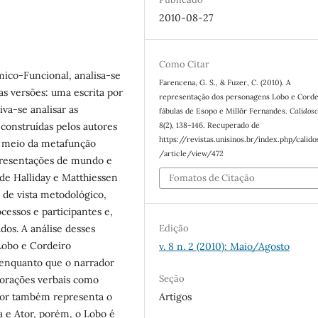
2010-08-27
Como Citar
mico-Funcional, analisa-se
Farencena, G. S., & Fuzer, C. (2010). A
s versões: uma escrita por
representação dos personagens Lobo e Corde
iva-se analisar as
fábulas de Esopo e Millôr Fernandes.
Calidosc
construídas pelos autores
8
(2), 138–146. Recuperado de
https://revistas.unisinos.br/index.php/calid
r meio da metafunção
/article/view/472
epresentações de mundo e
de Halliday e Matthiessen
Fomatos de Citação
o de vista metodológico,
ocessos e participantes e,
dos. A análise desses
Edição
 Lobo e Cordeiro
v. 8 n. 2 (2010): Maio/Agosto
enquanto que o narrador
Seção
orações verbais como
Artigos
ador também representa o
 e Ator, porém, o Lobo é