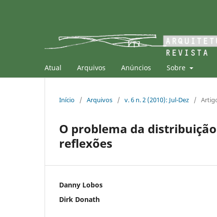
Atual
Arquivos
Anúncios
Sobre
Início
/
Arquivos
/
v. 6 n. 2 (2010): Jul-Dez
/
Artig
O problema da distribuição
reflexões
Danny Lobos
Dirk Donath