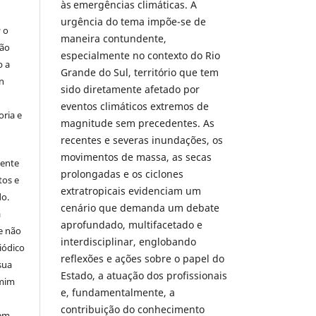
às emergências climáticas. A
urgência do tema impõe-se de
a
o
maneira contundente,
são
especialmente no contexto do Rio
b a
Grande do Sul, território que tem
n
sido diretamente afetado por
eventos climáticos extremos de
ria e
magnitude sem precedentes. As
recentes e severas inundações, os
movimentos de massa, as secas
mente
prolongadas e os ciclones
tos e
extratropicais evidenciam um
do.
cenário que demanda um debate
á
aprofundado, multifacetado e
e não
interdisciplinar, englobando
iódico
reflexões e ações sobre o papel do
sua
Estado, a atuação dos profissionais
 mim
e, fundamentalmente, a
contribuição do conhecimento
 em