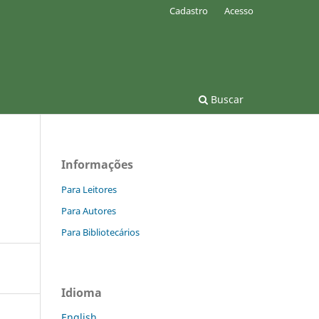
Cadastro
Acesso
Buscar
Informações
Para Leitores
Para Autores
Para Bibliotecários
Idioma
English