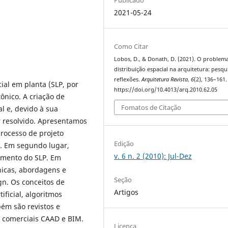
2021-05-24
Como Citar
Lobos, D., & Donath, D. (2021). O problem
distribuição espacial na arquitetura: pesqu
reflexões.
Arquitetura Revista
,
6
(2), 136–161.
ial em planta (SLP, por
https://doi.org/10.4013/arq.2010.62.05
tônico. A criação de
Fomatos de Citação
 e, devido à sua
 resolvido. Apresentamos
rocesso de projeto
Edição
. Em segundo lugar,
v. 6 n. 2 (2010): Jul-Dez
imento do SLP. Em
nicas, abordagens e
Seção
gn. Os conceitos de
Artigos
ificial, algoritmos
ém são revistos e
s comerciais CAAD e BIM.
Licença