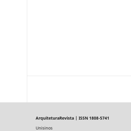
ArquiteturaRevista | ISSN 1808-5741
Unisinos