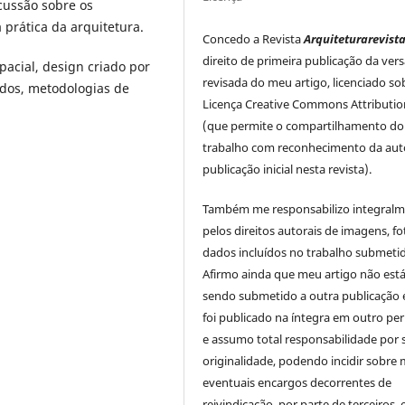
cussão sobre os
 prática da arquitetura.
Concedo a Revista
Arquiteturarevist
direito de primeira publicação da ver
pacial, design criado por
revisada do meu artigo, licenciado so
ados, metodologias de
Licença Creative Commons Attributio
(que permite o compartilhamento do
trabalho com reconhecimento da auto
publicação inicial nesta revista).
Também me responsabilizo integral
pelos direitos autorais de imagens, fo
dados incluídos no trabalho submeti
Afirmo ainda que meu artigo não est
sendo submetido a outra publicação 
foi publicado na íntegra em outro per
e assumo total responsabilidade por 
originalidade, podendo incidir sobre
eventuais encargos decorrentes de
reivindicação, por parte de terceiros,