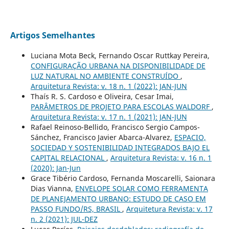
Artigos Semelhantes
Luciana Mota Beck, Fernando Oscar Ruttkay Pereira,
CONFIGURAÇÃO URBANA NA DISPONIBILIDADE DE
LUZ NATURAL NO AMBIENTE CONSTRUÍDO
,
Arquitetura Revista: v. 18 n. 1 (2022): JAN-JUN
Thaís R. S. Cardoso e Oliveira, Cesar Imai,
PARÂMETROS DE PROJETO PARA ESCOLAS WALDORF
,
Arquitetura Revista: v. 17 n. 1 (2021): JAN-JUN
Rafael Reinoso-Bellido, Francisco Sergio Campos-
Sánchez, Francisco Javier Abarca-Alvarez,
ESPACIO,
SOCIEDAD Y SOSTENIBILIDAD INTEGRADOS BAJO EL
CAPITAL RELACIONAL
,
Arquitetura Revista: v. 16 n. 1
(2020): Jan-Jun
Grace Tibério Cardoso, Fernanda Moscarelli, Saionara
Dias Vianna,
ENVELOPE SOLAR COMO FERRAMENTA
DE PLANEJAMENTO URBANO: ESTUDO DE CASO EM
PASSO FUNDO/RS, BRASIL
,
Arquitetura Revista: v. 17
n. 2 (2021): JUL-DEZ