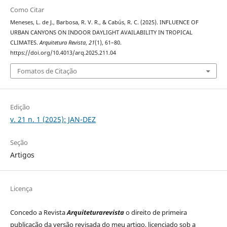
Como Citar
Meneses, L. de J., Barbosa, R. V. R., & Cabús, R. C. (2025). INFLUENCE OF
URBAN CANYONS ON INDOOR DAYLIGHT AVAILABILITY IN TROPICAL
CLIMATES.
Arquitetura Revista
,
21
(1), 61–80.
https://doi.org/10.4013/arq.2025.211.04
Fomatos de Citação
Edição
v. 21 n. 1 (2025): JAN-DEZ
Seção
Artigos
Licença
Concedo a Revista
Arquiteturarevista
o direito de primeira
publicação da versão revisada do meu artigo, licenciado sob a