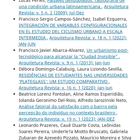
Lucas Períes,
Paisajes desdoblados: radiografía de
una condición urbana latinoamericana
,
Arquitetura
Revista: v. 5 n. 2 (2009): Jul-Dez
Francisco Sergio Campos-Sánchez, Isabel Ezquerra,
INTEGRACIÓN DE VARIABLES CONFIGURACIONALES
EN EL ESTUDIO DEL CICLISMO URBANO A ESCALA
INTERMEDIA
,
Arquitetura Revista: v. 18 n. 1 (2022):
JAN-JUN
Francisco Javier Abarca-Alvarez,
Un urbanismo post-
tecnológico para alcanzar la “Ciudad Invisible”
,
Arquitetura Revista: v. 9 n. 1 (2013): Jan-Jun
Débora Domingo-Calabuig, Laura Lizondo-Sevilla,
RESIDÊNCIAS DE ESTUDANTES NAS UNIVERSIDADES
‘PLATEGLASS’: UM ESTUDO COMPARATIVO
,
Arquitetura Revista: v. 16 n. 1 (2020): Jan-Jun
Beatrice Lorenz Fontolan, Aline Ramos Esperidião,
Iolanda Geronimo Del-Roio, Alfredo Iarozinski Neto,
Análise fatorial da satisfação com o bairro pela
percepção do indivíduo no contexto brasileiro
,
Arquitetura Revista: v. 19 n. 1 (2023): JAN-DEZ
Leonardo Prazeres, Cauê Duarte Costa, Leônidas
Soares Pereira, Underle?a Miotto Bruscato, Gabriela
Zubaran de Azevedo Pizzato, Maurício Moreira e Silva