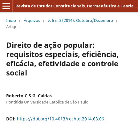
Revista de Estudos Constitucionais, Hermenêutica e Teoria do Direito
Início
/
Arquivos
/
v. 6 n. 3 (2014): Outubro/Dezembro
/
Artigos
Direito de ação popular:
requisitos especiais, eficiência,
eficácia, efetividade e controle
social
Roberto C.S.G. Caldas
Pontifícia Universidade Católica de São Paulo
DOI:
https://doi.org/10.4013/rechtd.2014.63.06