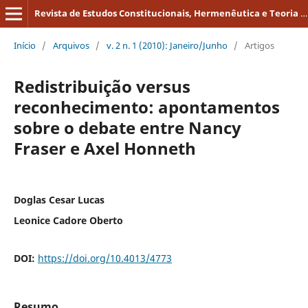
Revista de Estudos Constitucionais, Hermenêutica e Teoria do Direito
Início
/
Arquivos
/
v. 2 n. 1 (2010): Janeiro/Junho
/
Artigos
Redistribuição versus
reconhecimento: apontamentos
sobre o debate entre Nancy
Fraser e Axel Honneth
Doglas Cesar Lucas
Leonice Cadore Oberto
DOI:
https://doi.org/10.4013/4773
Resumo