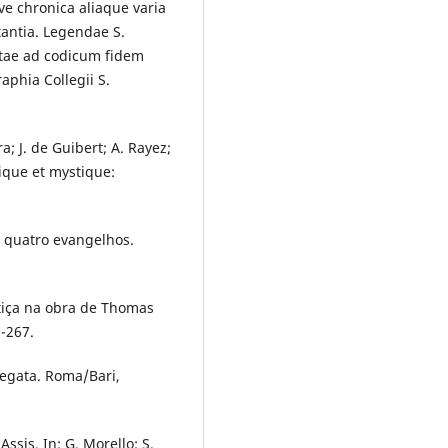
e chronica aliaque varia
antia. Legendae S.
iptae ad codicum fidem
aphia Collegii S.
a; J. de Guibert; A. Rayez;
tique et mystique:
s quatro evangelhos.
stiça na obra de Thomas
-267.
negata. Roma/Bari,
sis. In: G. Morello; S.