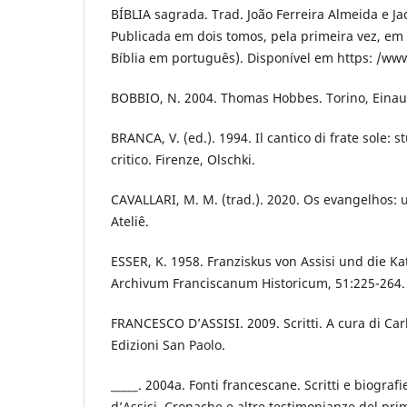
BÍBLIA sagrada. Trad. João Ferreira Almeida e J
Publicada em dois tomos, pela primeira vez, em
Bíblia em português). Disponível em https: /www
BOBBIO, N. 2004. Thomas Hobbes. Torino, Einau
BRANCA, V. (ed.). 1994. Il cantico di frate sole: st
critico. Firenze, Olschki.
CAVALLARI, M. M. (trad.). 2020. Os evangelhos: 
Ateliê.
ESSER, K. 1958. Franziskus von Assisi und die Kat
Archivum Franciscanum Historicum, 51:225-264.
FRANCESCO D’ASSISI. 2009. Scritti. A cura di Carl
Edizioni San Paolo.
_____. 2004a. Fonti francescane. Scritti e biograf
d’Assisi. Cronache e altre testimonianze del pri