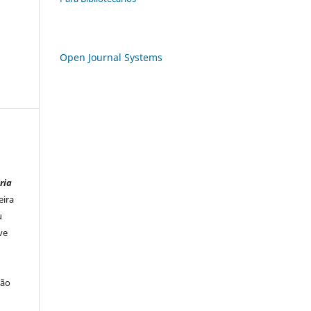
Open Journal Systems
ria
eira
u
ve
ção