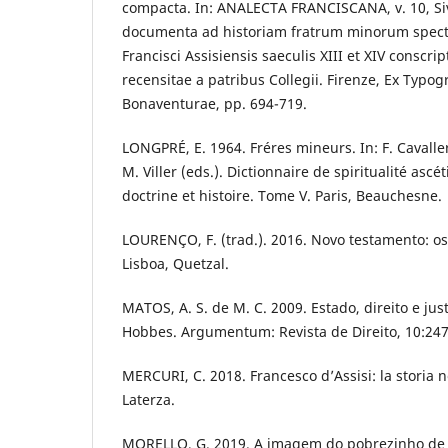
compacta. In: ANALECTA FRANCISCANA, v. 10, Siv
documenta ad historiam fratrum minorum spect
Francisci Assisiensis saeculis XIII et XIV conscr
recensitae a patribus Collegii. Firenze, Ex Typogr
Bonaventurae, pp. 694-719.
LONGPRÉ, E. 1964. Fréres mineurs. In: F. Cavaller
M. Viller (eds.). Dictionnaire de spiritualité ascé
doctrine et histoire. Tome V. Paris, Beauchesne.
LOURENÇO, F. (trad.). 2016. Novo testamento: o
Lisboa, Quetzal.
MATOS, A. S. de M. C. 2009. Estado, direito e ju
Hobbes. Argumentum: Revista de Direito, 10:247
MERCURI, C. 2018. Francesco d’Assisi: la storia 
Laterza.
MORELLO, G. 2019. A imagem do pobrezinho de As