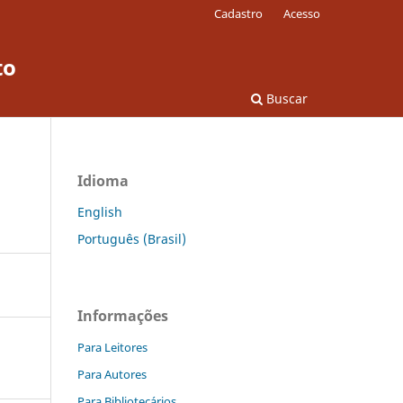
Cadastro
Acesso
to
Buscar
Idioma
English
Português (Brasil)
Informações
Para Leitores
Para Autores
Para Bibliotecários