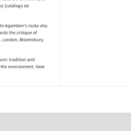
os [catálogo de
 to Agamben’s nuda vita:
ards the critique of
. London, Bloomsbury,
ture: tradition and
d the environment. New