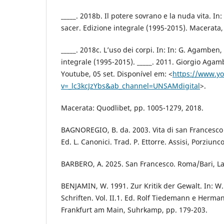
_____. 2018b. Il potere sovrano e la nuda vita. 
sacer. Edizione integrale (1995-2015). Macerata,
_____. 2018c. L’uso dei corpi. In: In: G. Agamben
integrale (1995-2015). _____. 2011. Giorgio Ag
Youtube, 05 set. Disponível em: <
https://www.y
v=_lc3kcJzYbs&ab_channel=UNSAMdigital
>.
Macerata: Quodlibet, pp. 1005-1279, 2018.
BAGNOREGIO, B. da. 2003. Vita di san Francesco 
Ed. L. Canonici. Trad. P. Ettorre. Assisi, Porziunco
BARBERO, A. 2025. San Francesco. Roma/Bari, La
BENJAMIN, W. 1991. Zur Kritik der Gewalt. In: 
Schriften. Vol. II.1. Ed. Rolf Tiedemann e Her
Frankfurt am Main, Suhrkamp, pp. 179-203.