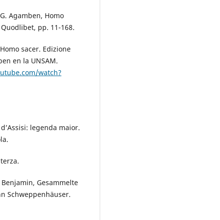
In: G. Agamben, Homo
 Quodlibet, pp. 11-168.
, Homo sacer. Edizione
amben en la UNSAM.
outube.com/watch?
d’Assisi: legenda maior.
la.
terza.
W. Benjamin, Gesammelte
mann Schweppenhäuser.