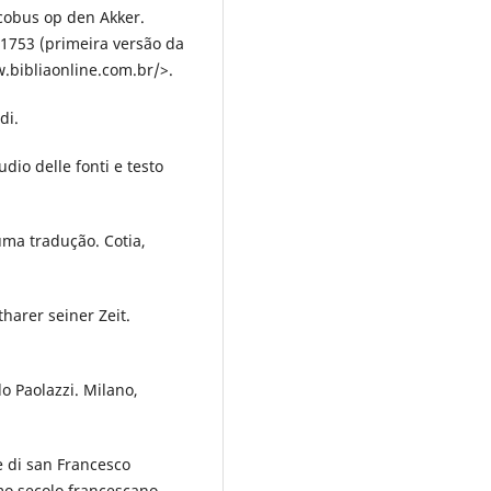
acobus op den Akker.
 1753 (primeira versão da
.bibliaonline.com.br/>.
di.
udio delle fonti e testo
uma tradução. Cotia,
harer seiner Zeit.
o Paolazzi. Milano,
ie di san Francesco
mo secolo francescano.