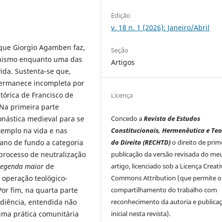
Edição
v. 18 n. 1 (2026): Janeiro/Abril
 que Giorgio Agamben faz,
Seção
anismo enquanto uma das
Artigos
ida. Sustenta-se que,
permanece incompleta por
stórica de Francisco de
Licença
 Na primeira parte
onástica medieval para se
Concedo a
Revista de Estudos
xemplo na vida e nas
Constitucionais, Hermenêutica e Teo
pano de fundo a categoria
do Direito (RECHTD)
o direito de prim
processo de neutralização
publicação da versão revisada do me
Legenda maior
de
artigo, licenciado sob a Licença Creati
operação teológico-
Commons Attribution (que permite o
or fim, na quarta parte
compartilhamento do trabalho com
ediência, entendida não
reconhecimento da autoria e publica
uma prática comunitária
inicial nesta revista).