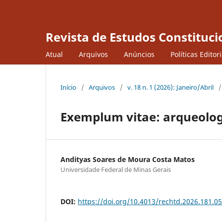
Revista de Estudos Constituci
Atual
Arquivos
Anúncios
Políticas Editor
Início
/
Arquivos
/
v. 18 n. 1 (2026): Janeiro/Abril
/
Exemplum vitae: arqueologi
Andityas Soares de Moura Costa Matos
Universidade Federal de Minas Gerais
DOI:
https://doi.org/10.4013/rechtd.2026.181.05