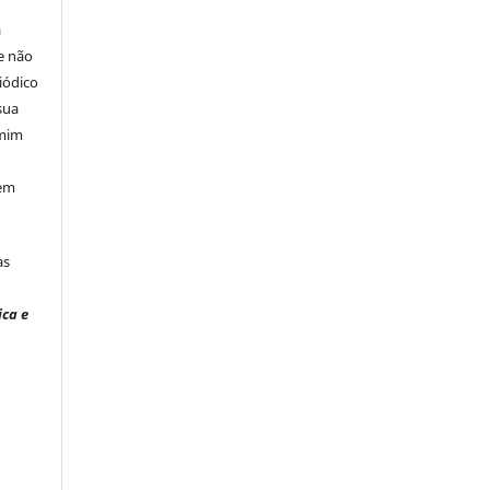
á
e não
iódico
sua
 mim
 em
às
ica e