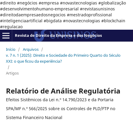
#direito #negócios #empresa #novastecnologias #globalização
#desenvolvimentohumano-empresarial #revistasunisinos
#direitodaempresaedosnegocios #mestradoprofissional
#inteligenciaartificial #bigdata #novastecnologias #blockchain
#regulacao
Revista de Direito da Empresa e dos Negócios
Início
/
Arquivos
/
v. 7 n. 1 (2025): Direito e Sociedade do Primeiro Quarto do Século
XXI: o que ficou da experiência?
/
Artigos
Relatório de Análise Regulatória
Efeitos Sistêmicos da Lei n.º 14.790/2023 e da Portaria
SPA/MF n.º 566/2025 sobre os Controles de PLD/FTP no
Sistema Financeiro Nacional