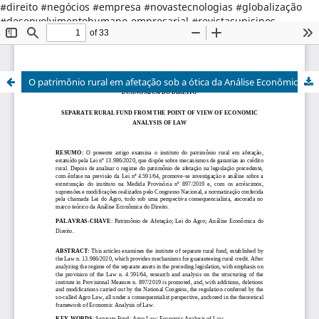
#direito #negócios #empresa #novastecnologias #globalização
#desenvolvimentohumano-empresarial #revistasunisinos
#direitodaempresaedosnegocios #mestradoprofissional
#inteligenciaartificial #bigdata #novastecnologias #blockchain
#regulacao
O patrimônio rural em afetação sob a ótica da Análise Econômica do Direito