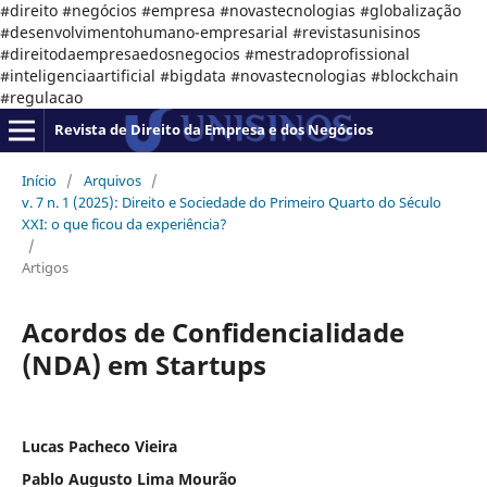
#direito #negócios #empresa #novastecnologias #globalização
#desenvolvimentohumano-empresarial #revistasunisinos
#direitodaempresaedosnegocios #mestradoprofissional
#inteligenciaartificial #bigdata #novastecnologias #blockchain
#regulacao
Revista de Direito da Empresa e dos Negócios
Início
/
Arquivos
/
v. 7 n. 1 (2025): Direito e Sociedade do Primeiro Quarto do Século
XXI: o que ficou da experiência?
/
Artigos
Acordos de Confidencialidade
(NDA) em Startups
Lucas Pacheco Vieira
Pablo Augusto Lima Mourão