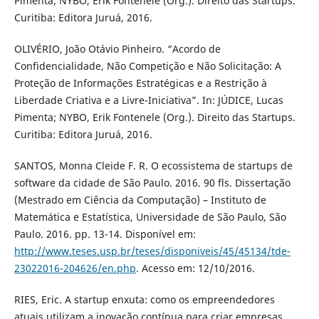
Pimenta; NYBO, Erik Fontenele (Org.). Direito das Startups.
Curitiba: Editora Juruá, 2016.
OLIVÉRIO, João Otávio Pinheiro. “Acordo de
Confidencialidade, Não Competição e Não Solicitação: A
Proteção de Informações Estratégicas e a Restrição à
Liberdade Criativa e a Livre-Iniciativa”. In: JÚDICE, Lucas
Pimenta; NYBO, Erik Fontenele (Org.). Direito das Startups.
Curitiba: Editora Juruá, 2016.
SANTOS, Monna Cleide F. R. O ecossistema de startups de
software da cidade de São Paulo. 2016. 90 fls. Dissertação
(Mestrado em Ciência da Computação) – Instituto de
Matemática e Estatística, Universidade de São Paulo, São
Paulo. 2016. pp. 13-14. Disponível em:
http://www.teses.usp.br/teses/disponiveis/45/45134/tde-
23022016-204626/en.php
. Acesso em: 12/10/2016.
RIES, Eric. A startup enxuta: como os empreendedores
atuais utilizam a inovação contínua para criar empresas