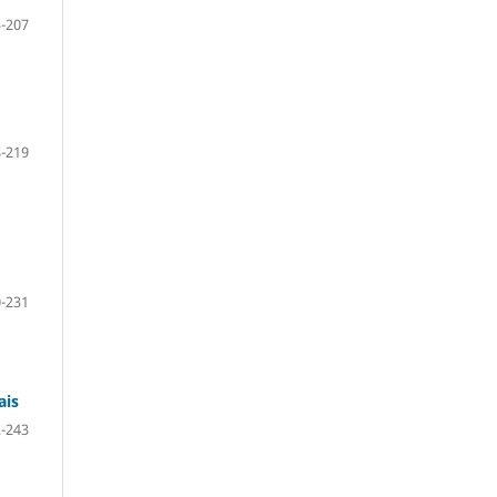
-207
-219
-231
ais
-243