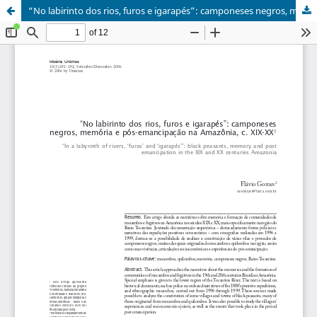
“No labirinto dos rios, furos e igarapés”: camponeses negros, memória e pós-emancipação na Amazônia, c. XIX-XX