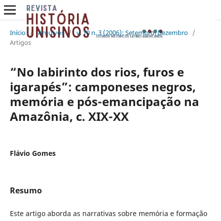
Início
/
Arquivos
/
v. 10 n. 3 (2006): Setembro/Dezembro
/
Artigos
“No labirinto dos rios, furos e
igarapés”: camponeses negros,
memória e pós-emancipação na
Amazônia, c. XIX-XX
Flávio Gomes
Resumo
Este artigo aborda as narrativas sobre memória e formação