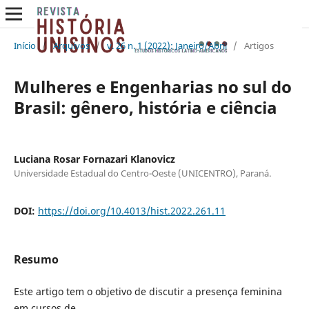
Início
/
Arquivos
/
v. 26 n. 1 (2022): Janeiro/Abril
/
Artigos
Mulheres e Engenharias no sul do
Brasil: gênero, história e ciência
Luciana Rosar Fornazari Klanovicz
Universidade Estadual do Centro-Oeste (UNICENTRO), Paraná.
DOI:
https://doi.org/10.4013/hist.2022.261.11
Resumo
Este artigo tem o objetivo de discutir a presença feminina
em cursos de