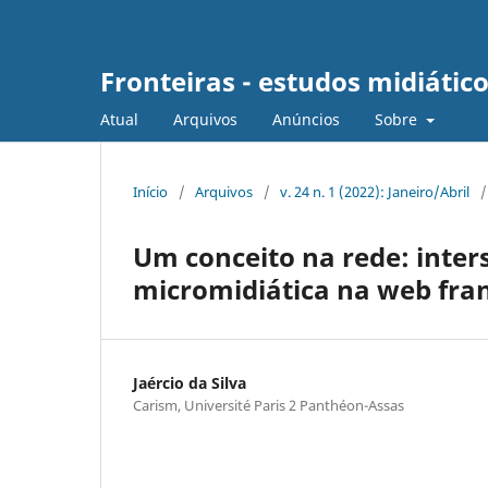
Fronteiras - estudos midiátic
Atual
Arquivos
Anúncios
Sobre
Início
/
Arquivos
/
v. 24 n. 1 (2022): Janeiro/Abril
/
Um conceito na rede: inter
micromidiática na web fra
Jaércio da Silva
Carism, Université Paris 2 Panthéon-Assas