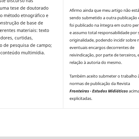
ste discurso nas
e uma tese de doutorado
Afirmo ainda que meu artigo não est
do método etnográfico e
sendo submetido a outra publicação 
construção de base de
foi publicado na íntegra em outro per
erentes materiais: texto
e assumo total responsabilidade por 
dores, curtidas,
originalidade, podendo incidir sobre
no de pesquisa de campo;
eventuais encargos decorrentes de
o conteúdo multimídia.
reivindicação, por parte de terceiros,
relação à autoria do mesmo.
Também aceito submeter o trabalho 
normas de publicação da Revista
Fronteiras - Estudos Midiáticos
acim
explicitadas.