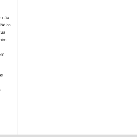
á
e não
iódico
sua
 mim
 em
às
a