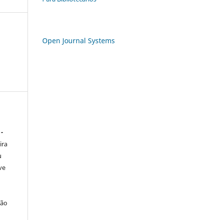
Open Journal Systems
 -
ira
u
ve
ção