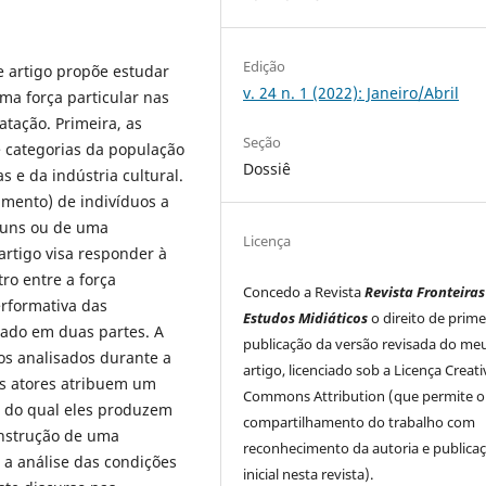
Edição
e artigo propõe estudar
v. 24 n. 1 (2022): Janeiro/Abril
ma força particular nas
atação. Primeira, as
Seção
 categorias da população
Dossiê
 e da indústria cultural.
amento) de indivíduos a
omuns ou de uma
Licença
artigo visa responder à
ro entre a força
Concedo a Revista
Revista Fronteiras
erformativa das
Estudos Midiáticos
o direito de prime
izado em duas partes. A
publicação da versão revisada do me
os analisados durante a
artigo, licenciado sob a Licença Creati
s atores atribuem um
Commons Attribution (que permite o
ir do qual eles produzem
compartilhamento do trabalho com
onstrução de uma
reconhecimento da autoria e publica
a análise das condições
inicial nesta revista).