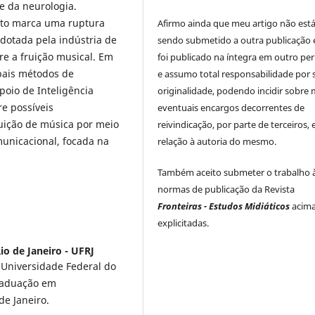
 e da neurologia.
sto marca uma ruptura
Afirmo ainda que meu artigo não est
dotada pela indústria de
sendo submetido a outra publicação 
re a fruição musical. Em
foi publicado na íntegra em outro per
pais métodos de
e assumo total responsabilidade por 
oio de Inteligência
originalidade, podendo incidir sobre
re possíveis
eventuais encargos decorrentes de
buição de música por meio
reivindicação, por parte de terceiros,
unicacional, focada na
relação à autoria do mesmo.
Também aceito submeter o trabalho 
normas de publicação da Revista
Fronteiras - Estudos Midiáticos
acim
explicitadas.
io de Janeiro - UFRJ
 Universidade Federal do
Graduação em
e Janeiro.