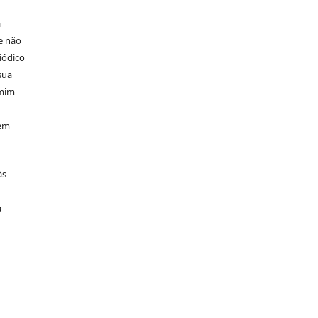
á
e não
iódico
sua
 mim
 em
às
a