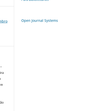
Open Journal Systems
embro
 -
ira
u
ve
ção