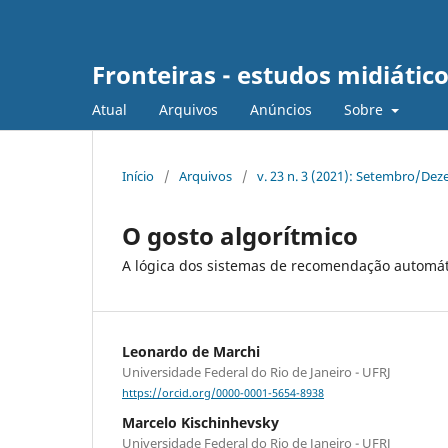
Fronteiras - estudos midiátic
Atual
Arquivos
Anúncios
Sobre
Início
/
Arquivos
/
v. 23 n. 3 (2021): Setembro/De
O gosto algorítmico
A lógica dos sistemas de recomendação automát
Leonardo de Marchi
Universidade Federal do Rio de Janeiro - UFRJ
https://orcid.org/0000-0001-5654-8938
Marcelo Kischinhevsky
Universidade Federal do Rio de Janeiro - UFRJ