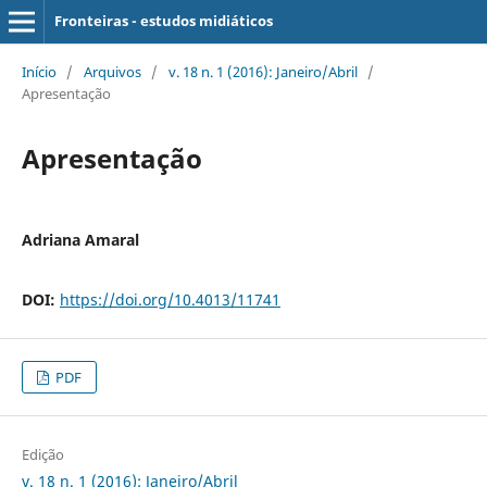
Fronteiras - estudos midiáticos
Início
/
Arquivos
/
v. 18 n. 1 (2016): Janeiro/Abril
/
Apresentação
Apresentação
Adriana Amaral
DOI:
https://doi.org/10.4013/11741
PDF
Edição
v. 18 n. 1 (2016): Janeiro/Abril