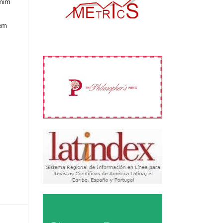
 mim
 em