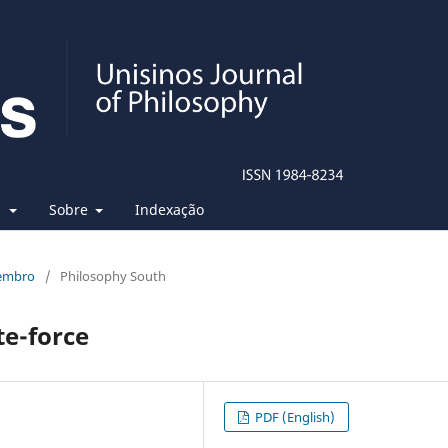
s
Sobre
Indexação
zembro
/
Philosophy South
te-force
PDF (English)