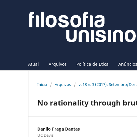
Atual
Arquivos
Política de Ética
Anúncio
Início
/
Arquivos
/
v. 18 n. 3 (2017): Setembro/De
No rationality through bru
Danilo Fraga Dantas
UC Davis