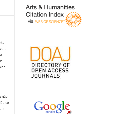
–
eito
isada
ça
ue
alho
á
e não
iódico
sua