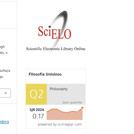
ugh
do, v.
sofia/a
go.
embro