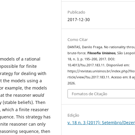
Publicado
2017-12-30
Como Citar
DANTAS, Danilo Fraga. No rationality thro
brute-force.
Filosofia Unisinos
, São Leopol
models of a rational
18, n. 3, p. 195–200, 2017. DOI:
10.4013/fsu.2017.183.11. Disponível em:
possible for finite
https://revistas.unisinos.br/index.php/filo
rategy for dealing with
rticle/view/fsu.2017.183.11. Acesso em: 8 a
et the models using a
2026.
 For example, the models
Fomatos de Citação
hat the reasoner
would
y (stable beliefs). Then
 which a finite reasoner
Edição
quence. This strategy has
v. 18 n. 3 (2017): Setembro/Dez
inite reasoner can only
 reasoning sequence, then