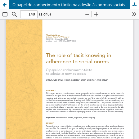
O papel do conhecimento tácito na adesão às normas sociais