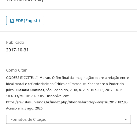
PDF (English)
Publicado
2017-10-31
Como Citar
GODESS RICCITELLI, Moran. O fim final da imaginação: sobre a relação entre
ideal moral e reflexividade na Crítica de Immanuel Kant sobre o Poder do
Juízo.
Filosofia Unisinos
, São Leopoldo, v. 18, n. 2, p. 107–115, 2017. DOI:
10.4013/fsu.2017.182.05. Disponível em:
https://revistas.unisinos.br/index.php/filosofia/article/view/fsu.2017.182.05.
Acesso em: 5 ago. 2026.
Fomatos de Citação