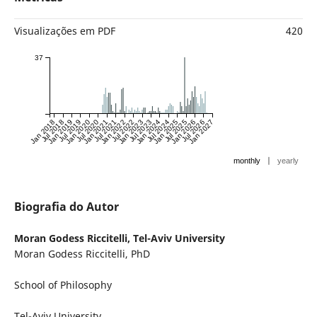
Visualizações em PDF
420
37
Jan 2018
Jul 2018
Jan 2019
Jul 2019
Jan 2020
Jul 2020
Jan 2021
Jul 2021
Jan 2022
Jul 2022
Jan 2023
Jul 2023
Jan 2024
Jul 2024
Jan 2025
Jul 2025
Jan 2026
Jul 2026
Jan 2027
|
monthly
yearly
Biografia do Autor
Moran Godess Riccitelli,
Tel-Aviv University
Moran Godess Riccitelli, PhD
School of Philosophy
Tel-Aviv University