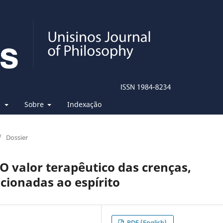
s
Sobre
Indexação
/
Dossier
O valor terapêutico das crenças,
acionadas ao espírito
PDF (English)