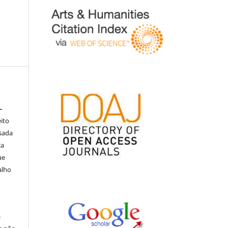
–
eito
isada
ça
ue
alho
á