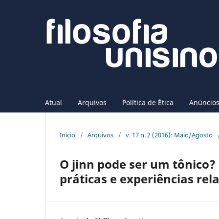
Atual
Arquivos
Política de Ética
Anúncio
Início
/
Arquivos
/
v. 17 n. 2 (2016): Maio/Agosto
O jinn pode ser um tônico? 
práticas e experiências rel