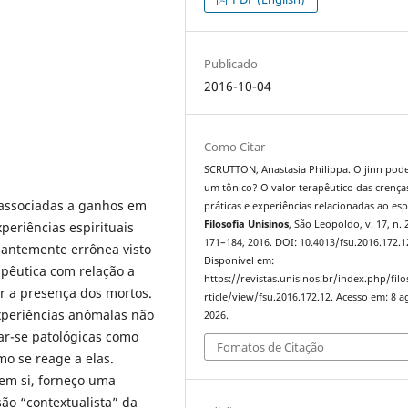
Publicado
2016-10-04
Como Citar
SCRUTTON, Anastasia Philippa. O jinn pode
um tônico? O valor terapêutico das crença
s associadas a ganhos em
práticas e experiências relacionadas ao espí
Filosofia Unisinos
, São Leopoldo, v. 17, n. 2
periências espirituais
171–184, 2016. DOI: 10.4013/fsu.2016.172.1
pantemente errônea visto
Disponível em:
pêutica com relação a
https://revistas.unisinos.br/index.php/filo
ir a presença dos mortos.
rticle/view/fsu.2016.172.12. Acesso em: 8 a
periências anômalas não
2026.
r-se patológicas como
Fomatos de Citação
o se reage a elas.
 em si, forneço uma
são “contextualista” da