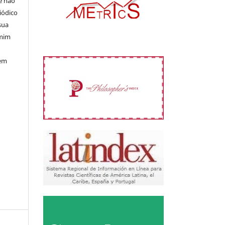
e não
iódico
sua
 mim
 em