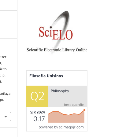
 ser
s,
rito.
, p.
2.
sofia/a
go.