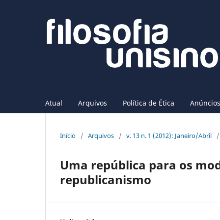
Atual
Arquivos
Política de Ética
Anúncio
Início
/
Arquivos
/
v. 13 n. 1 (2012): Janeiro/Abril
/
Uma república para os mode
republicanismo