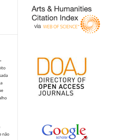
–
eito
isada
ça
ue
alho
á
e não