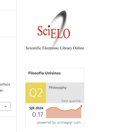
sofia/a
go.