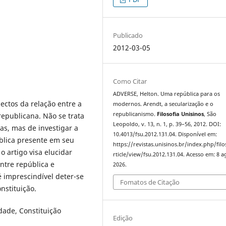
Publicado
2012-03-05
Como Citar
ADVERSE, Helton. Uma república para os
ectos da relação entre a
modernos. Arendt, a secularização e o
republicanismo.
Filosofia Unisinos
, São
republicana. Não se trata
Leopoldo, v. 13, n. 1, p. 39–56, 2012. DOI:
las, mas de investigar a
10.4013/fsu.2012.131.04. Disponível em:
blica presente em seu
https://revistas.unisinos.br/index.php/filo
o artigo visa elucidar
rticle/view/fsu.2012.131.04. Acesso em: 8 a
ntre república e
2026.
é imprescindível deter-se
Fomatos de Citação
nstituição.
dade, Constituição
Edição