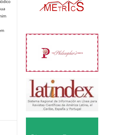
iódico
sua
 mim
 em