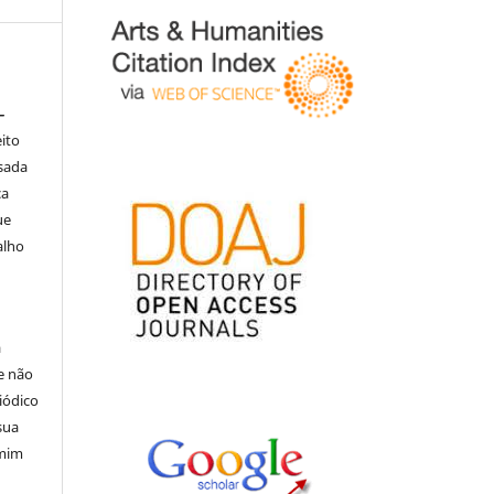
–
eito
isada
ça
ue
alho
á
e não
iódico
sua
 mim