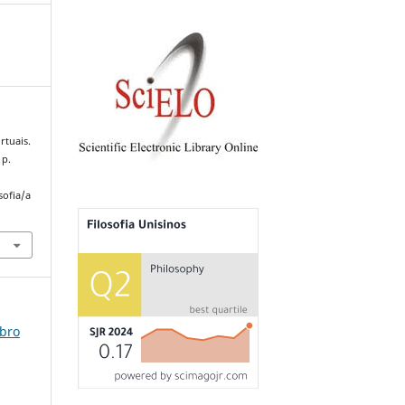
rtuais.
 p.
sofia/a
mbro