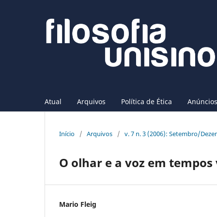
Atual
Arquivos
Política de Ética
Anúncio
Início
/
Arquivos
/
v. 7 n. 3 (2006): Setembro/Dez
O olhar e a voz em tempos 
Mario Fleig