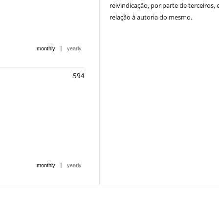
reivindicação, por parte de terceiros,
relação à autoria do mesmo.
|
monthly
yearly
594
|
monthly
yearly