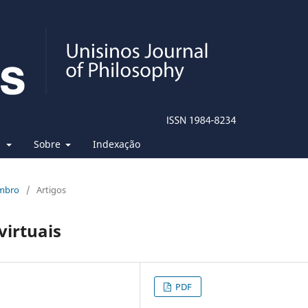
s
Sobre
Indexação
embro
/
Artigos
virtuais
PDF