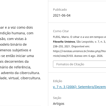
Publicado
2021-06-04
har e a voz como dois
Como Citar
condição humana, com
FLEIG, Mario. O olhar e a voz em tempos vi
são, com vistas à
Filosofia Unisinos
, São Leopoldo, v. 7, n. 3,
modelo binário de
238–255, 2021. Disponível em:
nômenos subjetivos e
https://revistas.unisinos.br/index.php/filo
-se então iniciar uma
rticle/view/6103. Acesso em: 6 ago. 2026.
ais decorrentes da
Fomatos de Citação
nário de referência,
 advento da cibercultura.
ade, virtual, cibercultura.
Edição
v. 7 n. 3 (2006): Setembro/Deze
Seção
Artigos