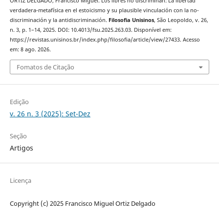
ORTIZ DELGADO, Francisco Miguel. Los libres no discriminan: La libertad
verdadera-metafísica en el estoicismo y su plausible vinculación con la no-
discriminación y la antidiscriminación.
Filosofia Unisinos
, São Leopoldo, v. 26,
n. 3, p. 1–14, 2025. DOI: 10.4013/fsu.2025.263.03. Disponível em:
https://revistas.unisinos.br/index.php/filosofia/article/view/27433. Acesso
em: 8 ago. 2026.
Fomatos de Citação
Edição
v. 26 n. 3 (2025): Set-Dez
Seção
Artigos
Licença
Copyright (c) 2025 Francisco Miguel Ortiz Delgado