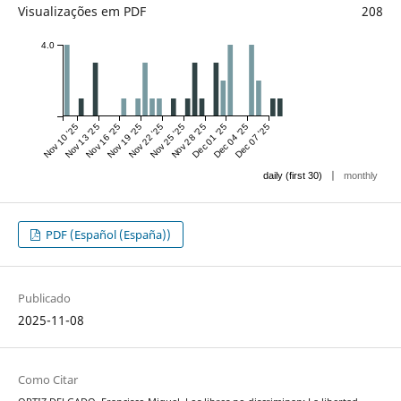
Visualizações em PDF
208
4.0
Nov 10 '25
Nov 13 '25
Nov 16 '25
Nov 19 '25
Nov 22 '25
Nov 25 '25
Nov 28 '25
Dec 01 '25
Dec 04 '25
Dec 07 '25
|
daily (first 30)
monthly
PDF (Español (España))
Publicado
2025-11-08
Como Citar