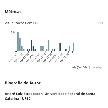
Métricas
Visualizações em PDF
351
7.0
Apr 01 '25
Apr 04 '25
Apr 07 '25
Apr 10 '25
Apr 13 '25
Apr 16 '25
Apr 19 '25
Apr 22 '25
Apr 25 '25
Apr 28 '25
|
daily (first 30)
monthly
Biografia do Autor
André Luiz Strappazon,
Universidade Federal de Santa
Catarina - UFSC