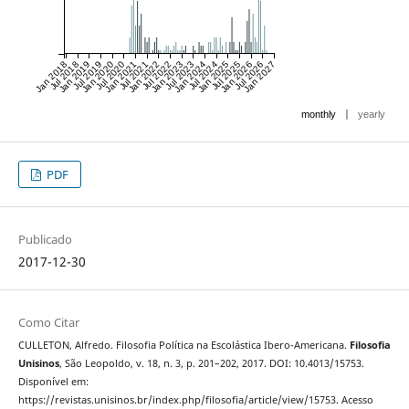
Jan 2018
Jul 2018
Jan 2019
Jul 2019
Jan 2020
Jul 2020
Jan 2021
Jul 2021
Jan 2022
Jul 2022
Jan 2023
Jul 2023
Jan 2024
Jul 2024
Jan 2025
Jul 2025
Jan 2026
Jul 2026
Jan 2027
|
monthly
yearly
PDF
Publicado
2017-12-30
Como Citar
CULLETON, Alfredo. Filosofia Política na Escolástica Ibero-Americana.
Filosofia
Unisinos
, São Leopoldo, v. 18, n. 3, p. 201–202, 2017. DOI: 10.4013/15753.
Disponível em:
https://revistas.unisinos.br/index.php/filosofia/article/view/15753. Acesso