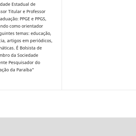
idade Estadual de
or Titular e Professor
aduação: PPGE e PPGS,
ando como orientador
guintes temas: educação,
cia, artigos em periódicos,
máticas. É Bolsista de
embro da Sociedade
cente Pesquisador do
ação da Paraíba"