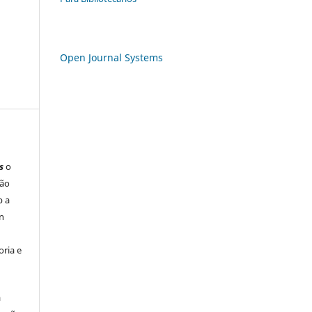
Open Journal Systems
s
o
são
b a
n
ria e
á