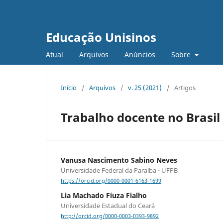
Educação Unisinos
Atual
Arquivos
Anúncios
Sobre
Início
/
Arquivos
/
v. 25 (2021)
/
Artigos
Trabalho docente no Brasil
Vanusa Nascimento Sabino Neves
Universidade Federal da Paraíba - UFPB
https://orcid.org/0000-0001-6163-1699
Lia Machado Fiuza Fialho
Universidade Estadual do Ceará
http://orcid.org/0000-0003-0393-9892