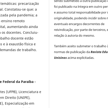
sendo submetido a outra publicação 
temáticas: precarização
foi publicado na íntegra em outro per
l. Constatou-se que: a
e assumo total responsabilidade por 
lizada pela pandemia; a
originalidade, podendo incidir sobre
o ensino remoto
eventuais encargos decorrentes de
gital, aumentando ainda
reivindicação, por parte de terceiros,
a os docentes. Concluiu-
relação à autoria do mesmo.
abalho docente estão
s e à exaustão física e
Também aceito submeter o trabalho 
demandas de trabalho.
normas de publicação da
Revista Ed
Unisinos
acima explicitadas.
e Federal da Paraíba -
s (UFPB), Licenciatura e
m Direito (UNIPE),
E), Especialização em