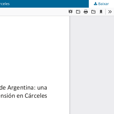
rceles
Baixar